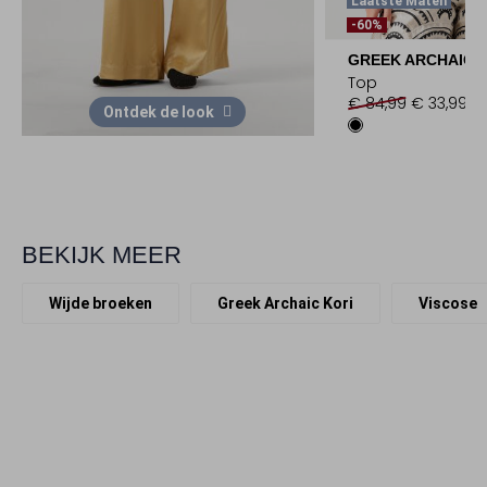
Laatste Maten
-60%
GREEK ARCHAIC 
Top
€ 84,99
€ 33,99
Ontdek de look
BEKIJK MEER
Wijde broeken
Greek Archaic Kori
Viscose