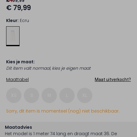
€ 159,99
€ 79,99
Kleur:
Ecru
Kies je maat:
Dit item valt normaal, kies je eigen maat
Maattabel
Maat uitverkocht?
XS
S
M
L
XL
Sorry, dit item is momenteel (nog) niet beschikbaar.
Maatadvies
Het model is 1 meter 74 lang en draagt maat 36.
De