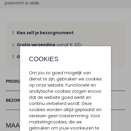
pasvorm is
wide
.
Kies zelf je bezorgmoment
Gratis verzending
vanaf € 100,-
Gratis retour
binnen 30 dagen
COOKIES
Om jou zo goed mogelijk van
dienst te zijn, gebruiken we cookies
PRODUCT INFORMATIE
op onze website. Functionele en
analytische cookies zorgen ervoor
dat de website goed werkt en
BEZORGEN & RETOURNEREN
continu verbeterd wordt. Deze
cookies worden altijd geplaatst en
vereisen geen toestemming. Voor
marketingcookies, die we
MAAK JE LOOK COMPLEET
gebruiken om jouw voorkeuren te