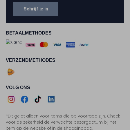
Schrijf je in
BETAALMETHODES
VERZENDMETHODES
VOLG ONS
Assem
Assem
Assem
Assem
*Dit geldt alleen voor items die op voorraad zijn. Check
Instagram
Facebook
TikTok
LinkedIn
voor de zekerheid de verwachte bezorgdatum bij het
item op de website of in de shoppingbag.