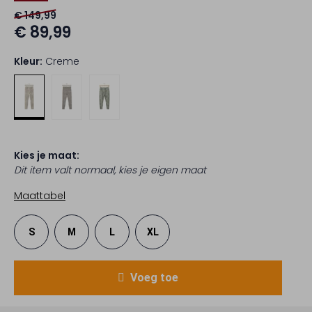
€ 149,99
€ 89,99
Kleur:
Creme
Kies je maat:
Dit item valt normaal, kies je eigen maat
Maattabel
S
M
L
XL
Voeg toe