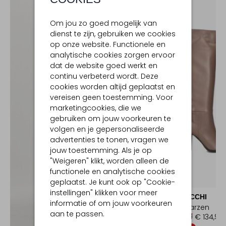
Om jou zo goed mogelijk van
dienst te zijn, gebruiken we cookies
op onze website. Functionele en
analytische cookies zorgen ervoor
dat de website goed werkt en
continu verbeterd wordt. Deze
cookies worden altijd geplaatst en
vereisen geen toestemming. Voor
marketingcookies, die we
gebruiken om jouw voorkeuren te
volgen en je gepersonaliseerde
advertenties te tonen, vragen we
jouw toestemming. Als je op
"Weigeren" klikt, worden alleen de
functionele en analytische cookies
-50%
geplaatst. Je kunt ook op "Cookie-
instellingen" klikken voor meer
LINA LOCCHI
informatie of om jouw voorkeuren
Hoge laarzen
aan te passen.
€ 269,99
€ 134,99
Ontdek de look