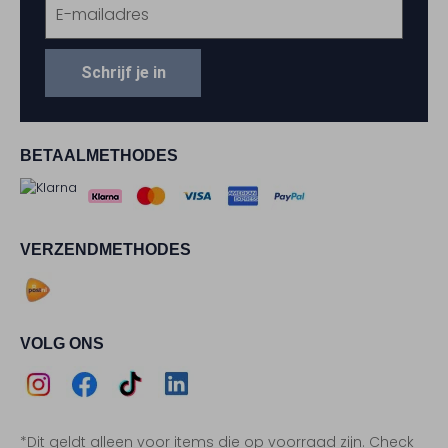
Schrijf je in
BETAALMETHODES
VERZENDMETHODES
VOLG ONS
Assem
Assem
Assem
Assem
*Dit geldt alleen voor items die op voorraad zijn. Check