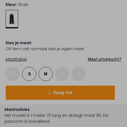
Kleur:
Bruin
Kies je maat:
Dit item valt normaal, kies je eigen maat
Maattabel
Maat uitverkocht?
XS
S
M
L
XL
Voeg toe
Maatadvies
Het model is 1 meter 73 lang en draagt maat 36.
De
pasvorm is
losvallend
.