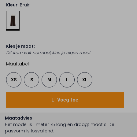
Kleur:
Bruin
Kies je maat:
Dit item valt normaal, kies je eigen maat
Maattabel
XS
S
M
L
XL
Voeg toe
Maatadvies
Het model is 1 meter 75 lang en draagt maat s.
De
pasvorm is
losvallend
.