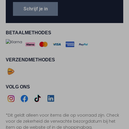
Schrijf je in
BETAALMETHODES
VERZENDMETHODES
VOLG ONS
Assem
Assem
Assem
Assem
*Dit geldt alleen voor items die op voorraad zijn. Check
Instagram
Facebook
TikTok
LinkedIn
voor de zekerheid de verwachte bezorgdatum bij het
item op de website of in de shoppingbag.