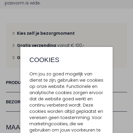
pasvorm is
wide
.
Kies zelf je bezorgmoment
Gratis verzending
vanaf € 100,-
Gratis retour
binnen 30 dagen
COOKIES
Om jou zo goed mogelijk van
dienst te zijn, gebruiken we cookies
PRODUCT INFORMATIE
op onze website. Functionele en
analytische cookies zorgen ervoor
dat de website goed werkt en
BEZORGEN & RETOURNEREN
continu verbeterd wordt. Deze
cookies worden altijd geplaatst en
vereisen geen toestemming. Voor
marketingcookies, die we
MAAK JE LOOK COMPLEET
gebruiken om jouw voorkeuren te