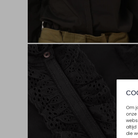
CO
Om jo
onze 
websi
altij
die w