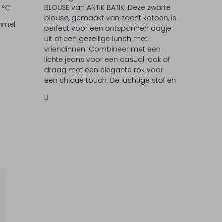
BLOUSE van ANTIK BATIK. Deze zwarte
 °C
blouse, gemaakt van zacht katoen, is
ommel
perfect voor een ontspannen dagje
uit of een gezellige lunch met
vriendinnen. Combineer met een
lichte jeans voor een casual look of
draag met een elegante rok voor
een chique touch. De luchtige stof en
subtiele details maken deze blouse
een veelzijdige must-have voor elke
dame. Voel je comfortabel en stijlvol,
ongeacht de gelegenheid.