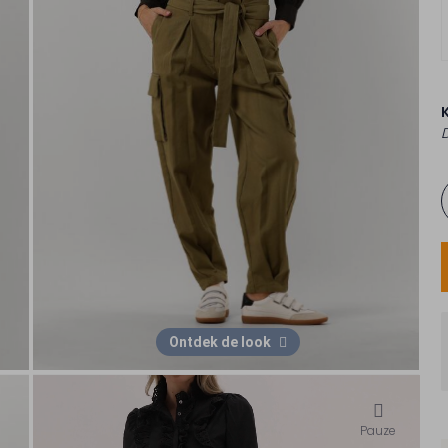
Ontdek de look
Pauze