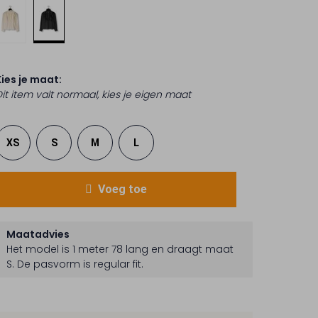
Kies je maat:
Dit item valt normaal, kies je eigen maat
XS
S
M
L
Voeg toe
Maatadvies
Het model is 1 meter 78 lang en draagt maat
S.
De pasvorm is
regular fit
.