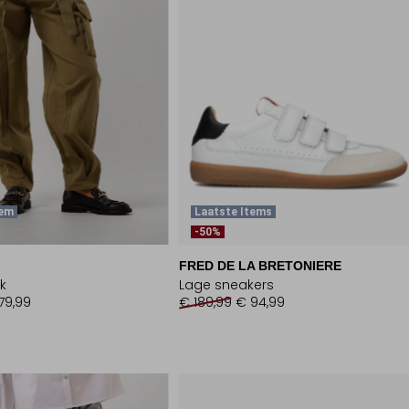
tem
Laatste Items
-50%
FRED DE LA BRETONIERE
k
Lage sneakers
79,99
€ 189,99
€ 94,99