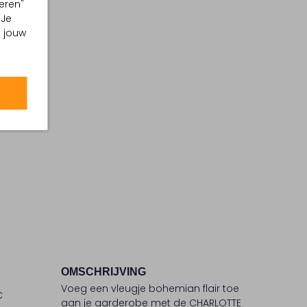
eren"
 Je
m jouw
OMSCHRIJVING
Voeg een vleugje bohemian flair toe
C
aan je garderobe met de CHARLOTTE