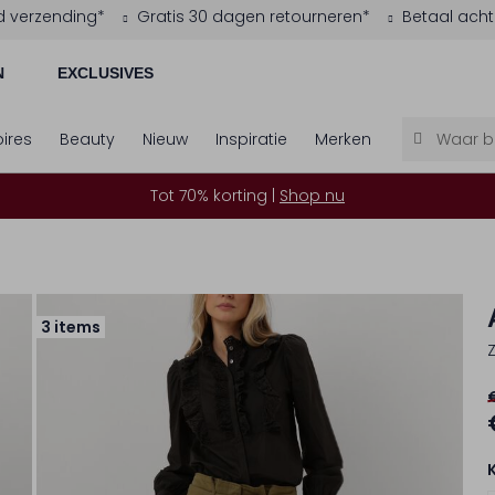
d verzending*
Gratis 30 dagen retourneren*
Betaal acht
N
EXCLUSIVES
ires
Beauty
Nieuw
Inspiratie
Merken
Tot 70% korting |
Shop nu
3 items