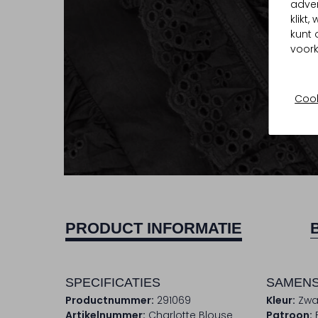
adver
klikt
kunt 
voork
Cook
PRODUCT INFORMATIE
SPECIFICATIES
SAMENS
Productnummer:
291069
Kleur:
Zwa
Artikelnummer:
Charlotte Blouse
Patroon: