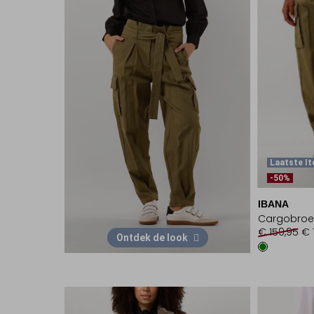
Laatste I
-50%
IBANA
Cargobroe
€ 159,95
€ 
Ontdek de look