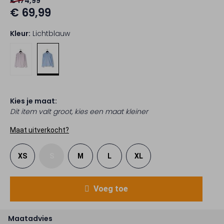
€ 174,99
€ 69,99
Kleur:
Lichtblauw
Kies je maat:
Dit item valt groot, kies een maat kleiner
Maat uitverkocht?
XS
S
M
L
XL
Voeg toe
Maatadvies