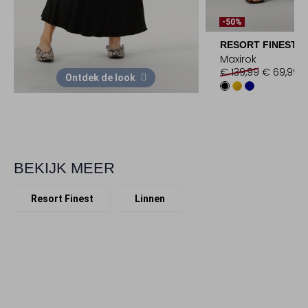
-50%
RESORT FINEST
Maxirok
€ 139,99
€ 69,99
Ontdek de look
BEKIJK MEER
Resort Finest
Linnen