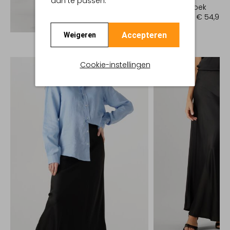
aan te passen.
Korte broek
€ 109,99
€ 54,99
Ontdek de look
Accepteren
Weigeren
Cookie-instellingen