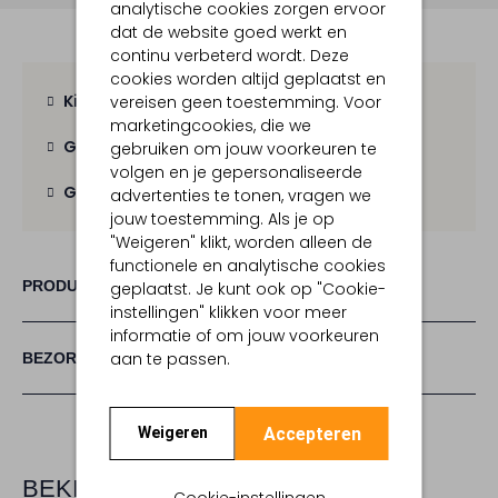
analytische cookies zorgen ervoor
dat de website goed werkt en
continu verbeterd wordt. Deze
cookies worden altijd geplaatst en
Kies zelf je bezorgmoment
vereisen geen toestemming. Voor
marketingcookies, die we
Gratis verzending
vanaf € 100,-
gebruiken om jouw voorkeuren te
volgen en je gepersonaliseerde
Gratis retour
binnen 30 dagen
advertenties te tonen, vragen we
jouw toestemming. Als je op
"Weigeren" klikt, worden alleen de
functionele en analytische cookies
PRODUCT INFORMATIE
geplaatst. Je kunt ook op "Cookie-
instellingen" klikken voor meer
informatie of om jouw voorkeuren
aan te passen.
BEZORGEN & RETOURNEREN
Accepteren
Weigeren
BEKIJK MEER
Cookie-instellingen