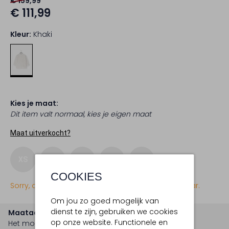
€ 159,99
€ 111,99
Kleur:
Khaki
Kies je maat:
Dit item valt normaal, kies je eigen maat
Maat uitverkocht?
XS
S
M
L
XL
COOKIES
Sorry, dit item is momenteel (nog) niet beschikbaar.
Om jou zo goed mogelijk van
dienst te zijn, gebruiken we cookies
Maatadvies
op onze website. Functionele en
Het model is 1 meter 75 lang en draagt maat s.