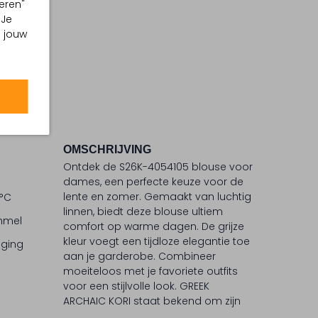
eren"
 Je
m jouw
OMSCHRIJVING
Ontdek de S26K-4054105 blouse voor
dames, een perfecte keuze voor de
lente en zomer. Gemaakt van luchtig
 °C
linnen, biedt deze blouse ultiem
ommel
comfort op warme dagen. De grijze
kleur voegt een tijdloze elegantie toe
iging
aan je garderobe. Combineer
moeiteloos met je favoriete outfits
voor een stijlvolle look. GREEK
ARCHAIC KORI staat bekend om zijn
unieke ontwerpen die de Griekse