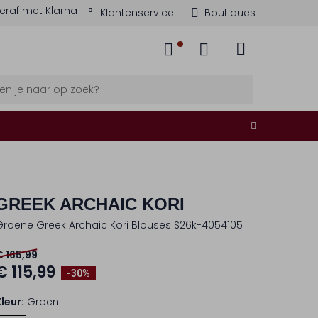
eraf met Klarna
Klantenservice
Boutiques
GREEK ARCHAIC KORI
Groene Greek Archaic Kori Blouses S26k-4054105
€ 165,99
€ 115,99
-30%
Kleur:
Groen