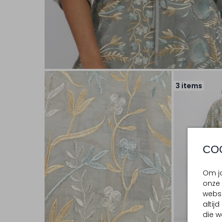
3 items
CO
Om jo
onze 
websi
altij
die w