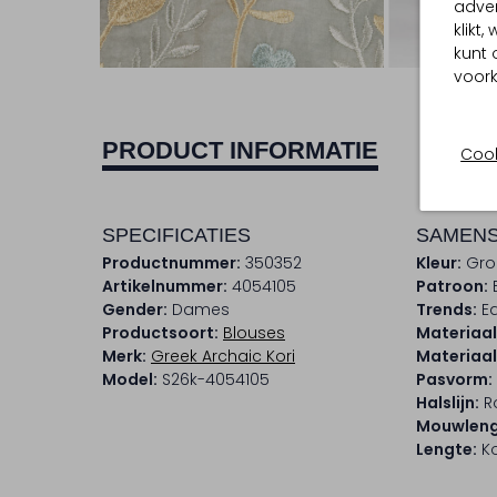
adver
klikt
Ont
kunt 
voork
PRODUCT INFORMATIE
Cook
SPECIFICATIES
SAMENS
Productnummer:
350352
Kleur:
Gro
Artikelnummer:
4054105
Patroon:
Gender:
Dames
Trends:
E
Productsoort:
Blouses
Materiaal
Merk:
Greek Archaic Kori
Materiaa
Model:
S26k-4054105
Pasvorm:
Halslijn:
R
Mouwleng
Lengte:
Ko