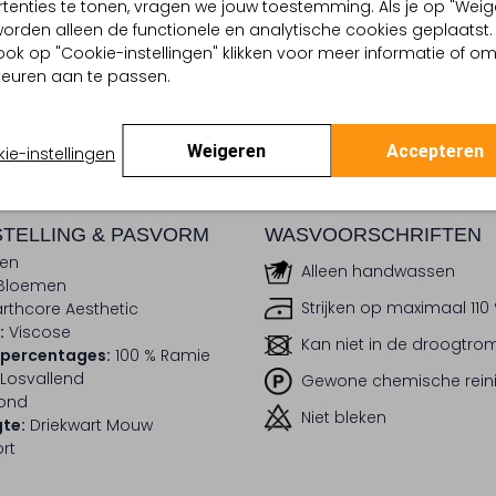
tenties te tonen, vragen we jouw toestemming. Als je op "Weig
, worden alleen de functionele en analytische cookies geplaatst.
dek de look
Ontdek de look
ook op "Cookie-instellingen" klikken voor meer informatie of o
euren aan te passen.
BEZORGEN & RETOURNEREN
Weigeren
Accepteren
ie-instellingen
TELLING & PASVORM
WASVOORSCHRIFTEN
en
Alleen handwassen
Bloemen
Strijken op maximaal 110
arthcore Aesthetic
:
Viscose
Kan niet in de droogtr
lpercentages:
100 % Ramie
Losvallend
Gewone chemische rein
ond
Niet bleken
te:
Driekwart Mouw
rt