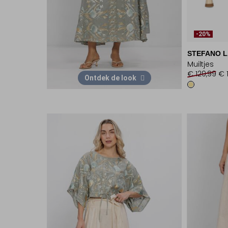
-20%
STEFANO 
Muiltjes
€ 129,99
€ 
Ontdek de look