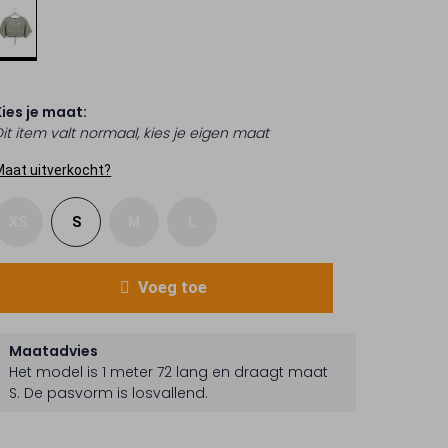
Kies je maat:
Dit item valt normaal, kies je eigen maat
Maat uitverkocht?
XS
S
M
L
Voeg toe
Maatadvies
Het model is 1 meter 72 lang en draagt maat
S.
De pasvorm is
losvallend
.