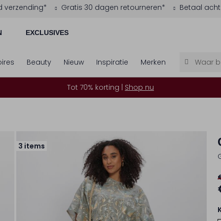
d verzending*
Gratis 30 dagen retourneren*
Betaal acht
N
EXCLUSIVES
ires
Beauty
Nieuw
Inspiratie
Merken
Tot 70% korting |
Shop nu
3 items