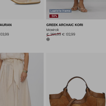
Laatste Items
-50%
LAURAN
GREEK ARCHAIC KORI
Maxirok
103,99
€ 265,99
€ 132,99