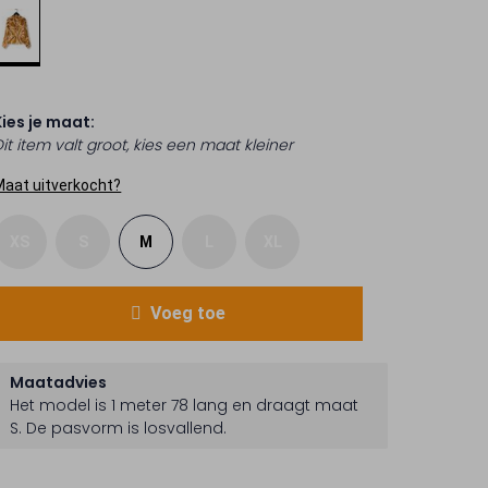
Kies je maat:
it item valt groot, kies een maat kleiner
Maat uitverkocht?
XS
S
M
L
XL
Voeg toe
Maatadvies
Het model is 1 meter 78 lang en draagt maat
S.
De pasvorm is
losvallend
.