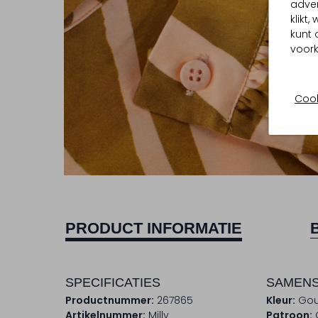
adver
klikt
kunt 
voork
Cook
PRODUCT INFORMATIE
SPECIFICATIES
SAMENS
Productnummer:
267865
Kleur:
Go
Artikelnummer:
Milly
Patroon: