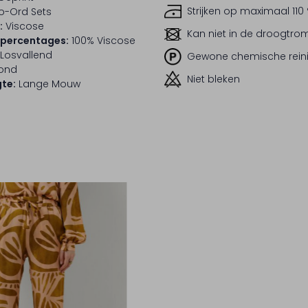
Strijken op maximaal 110
o-Ord Sets
:
Viscose
Kan niet in de droogtr
lpercentages:
100% Viscose
Losvallend
Gewone chemische rein
ond
Niet bleken
te:
Lange Mouw