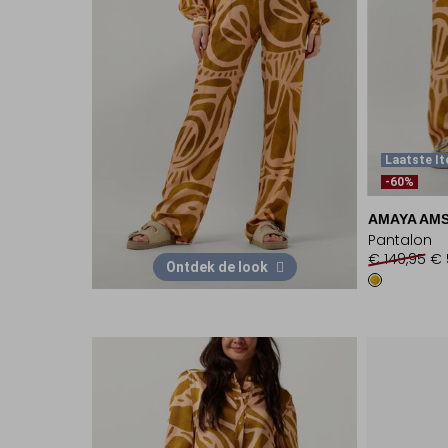
Laatste I
-60%
AMAYA AM
Pantalon
€ 149,95
€ 
Ontdek de look