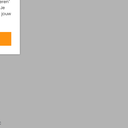
eren"
 Je
m jouw
C