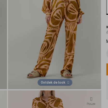
D
Ontdek de look
Pauze