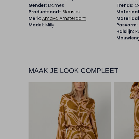
Gender:
Dames
Trends:
C
Productsoort:
Blouses
Materiaal
Merk:
Amaya Amsterdam
Materiaa
Model:
Milly
Pasvorm:
Halslijn:
R
Mouwleng
MAAK JE LOOK COMPLEET