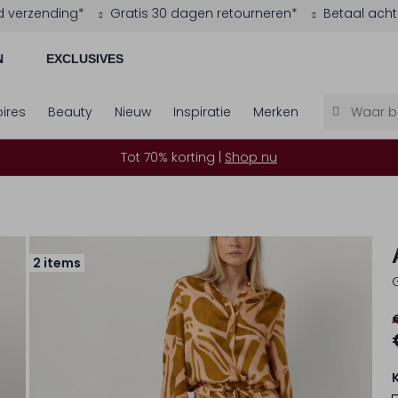
d verzending*
Gratis 30 dagen retourneren*
Betaal acht
N
EXCLUSIVES
ires
Beauty
Nieuw
Inspiratie
Merken
Tot 70% korting |
Shop nu
2 items