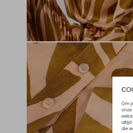
CO
Om jo
onze 
websi
altij
die w