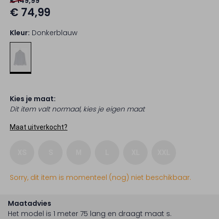
€ 149,99
€ 74,99
Kleur:
Donkerblauw
Kies je maat:
Dit item valt normaal, kies je eigen maat
Maat uitverkocht?
XS
S
M
L
XL
XXL
Sorry, dit item is momenteel (nog) niet beschikbaar.
Maatadvies
Het model is 1 meter 75 lang en draagt maat s.