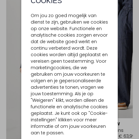
COOKIES
Om jou zo goed mogelijk van
dienst te zijn, gebruiken we cookies
op onze website. Functionele en
analytische cookies zorgen ervoor
dat de website goed werkt en
continu verbeterd wordt. Deze
cookies worden altijd geplaatst en
vereisen geen toestemming. Voor
marketingcookies, die we
gebruiken om jouw voorkeuren te
volgen en je gepersonaliseerde
advertenties te tonen, vragen we
jouw toestemming. Als je op
"Weigeren" klikt, worden alleen de
functionele en analytische cookies
geplaatst. Je kunt ook op "Cookie-
-60%
instellingen" klikken voor meer
MOSCOW
informatie of om jouw voorkeuren
Wide jeans
aan te passen.
€ 159,99
€ 63,99
Ontdek de look