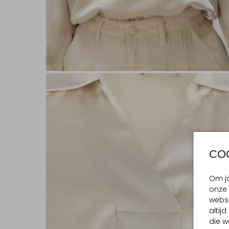
CO
Om jo
onze 
websi
altij
die w