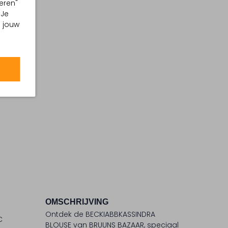
eren"
 Je
m jouw
OMSCHRIJVING
Ontdek de BECKIABBKASSINDRA
C
BLOUSE van BRUUNS BAZAAR, speciaal