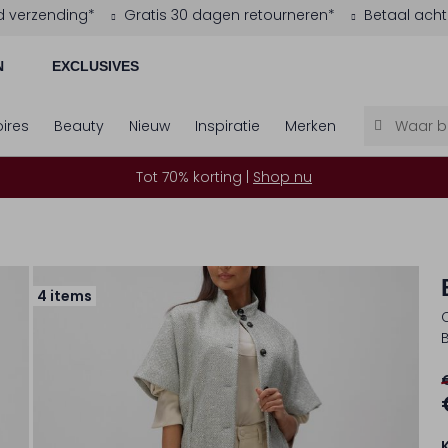
d verzending*
Gratis 30 dagen retourneren*
Betaal acht
N
EXCLUSIVES
ires
Beauty
Nieuw
Inspiratie
Merken
Tot 70% korting |
Shop nu
4 items