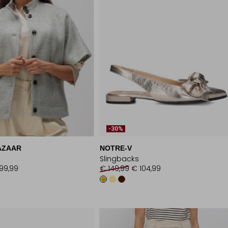
-30%
AZAAR
NOTRE-V
Slingbacks
99,99
€ 149,99
€ 104,99