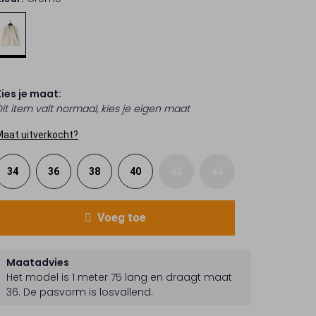
Kies je maat:
Dit item valt normaal, kies je eigen maat
Maat uitverkocht?
34
36
38
40
42
44
Voeg toe
Maatadvies
Het model is 1 meter 75 lang en draagt maat
36.
De pasvorm is
losvallend
.