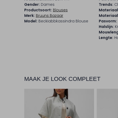
Gender:
Dames
Trends:
Cl
Productsoort:
Blouses
Materiaal
Merk:
Bruuns Bazaar
Materiaa
Model:
Beckiabbkassindra Blouse
Pasvorm:
Halslijn:
K
Mouwleng
Lengte:
Ha
MAAK JE LOOK COMPLEET