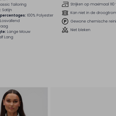
Strijken op maximaal 110
assic Tailoring
:
Satijn
Kan niet in de droogtr
lpercentages:
100% Polyester
Losvallend
Gewone chemische rein
raag
Niet bleken
te:
Lange Mouw
lf Lang