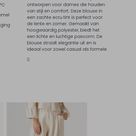
ontworpen voor dames die houden
 °C
van stijl en comfort. Deze blouse in
ommel
een zachte ecru tint is perfect voor
de lente en zomer. Gemaakt van
iging
hoogwaardig polyester, biedt het
een lichte en luchtige pasvorm. De
blouse straalt elegantie uit en is
ideaal voor zowel casual als formele
gelegenheden. BRUUNS BAZAAR staat
bekend om zijn Scandinavische
eenvoud en tijdloze ontwerpen,
waardoor je altijd goed voor de dag
komt.