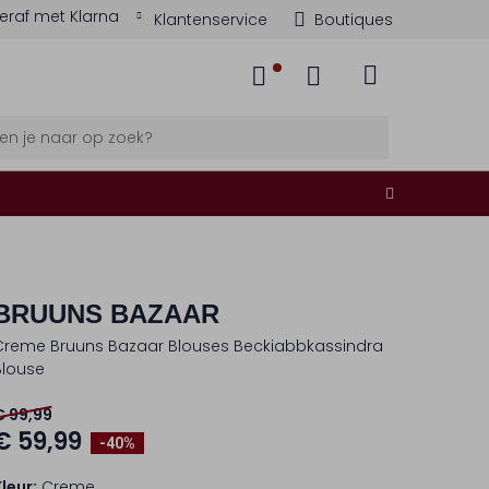
eraf met Klarna
Klantenservice
Boutiques
BRUUNS BAZAAR
Creme Bruuns Bazaar Blouses Beckiabbkassindra
Blouse
€ 99,99
€ 59,99
-40%
Kleur:
Creme