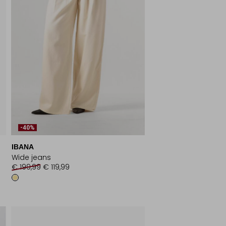
-40%
IBANA
Wide jeans
€ 199,99
€ 119,99