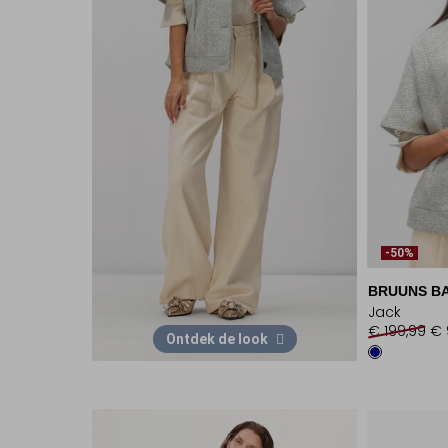
-50%
BRUUNS B
Jack
€ 199,99
€ 
Ontdek de look