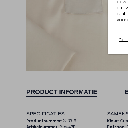
adver
klikt
kunt 
voork
Cook
PRODUCT INFORMATIE
SPECIFICATIES
SAMENS
Productnummer:
333195
Kleur:
Cr
Artikelnummer:
Bbw4711
Patroon: