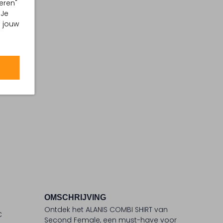
eren"
 Je
m jouw
OMSCHRIJVING
Ontdek het ALANIS COMBI SHIRT van
C
Second Female, een must-have voor