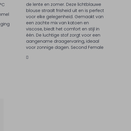
de lente en zomer. Deze lichtblauwe
 °C
blouse straalt frisheid uit en is perfect
ommel
voor elke gelegenheid. Gemaakt van
een zachte mix van katoen en
iging
viscose, biedt het comfort en stijl in
één. De luchtige stof zorgt voor een
aangename draagervaring, ideaal
voor zonnige dagen. Second Female
staat bekend om hun eigentijdse
ontwerpen en aandacht voor detail,
waardoor je altijd modieus voor de
dag komt.