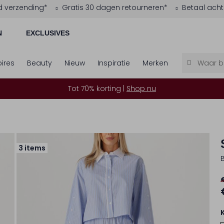
d verzending*
Gratis 30 dagen retourneren*
Betaal acht
N
EXCLUSIVES
ires
Beauty
Nieuw
Inspiratie
Merken
Tot 70% korting |
Shop nu
3 items