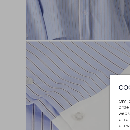
CO
Om jo
onze 
websi
altij
die w