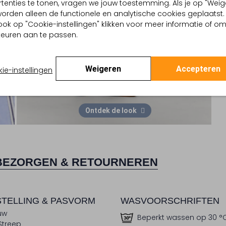
tenties te tonen, vragen we jouw toestemming. Als je op "Weig
, worden alleen de functionele en analytische cookies geplaatst.
ook op "Cookie-instellingen" klikken voor meer informatie of o
euren aan te passen.
Weigeren
Accepteren
ie-instellingen
Ontdek de look
BEZORGEN & RETOURNEREN
TELLING & PASVORM
WASVOORSCHRIFTEN
uw
Beperkt wassen op 30 °
Streep