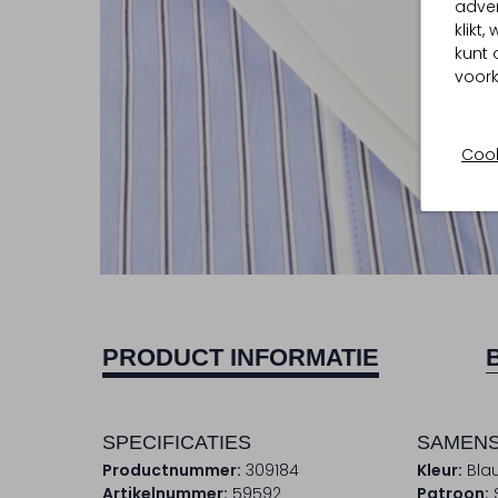
adver
klikt
kunt 
voork
Cook
PRODUCT INFORMATIE
SPECIFICATIES
SAMENS
Productnummer:
309184
Kleur:
Bla
Artikelnummer:
59592
Patroon: