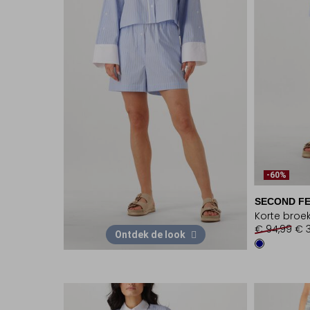
-60%
SECOND F
Korte broe
€ 94,99
€ 
Ontdek de look