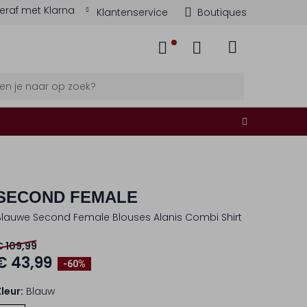
eraf met Klarna
Klantenservice
Boutiques
SECOND FEMALE
Blauwe Second Female Blouses Alanis Combi Shirt
€ 109,99
€ 43,99
-60%
Kleur:
Blauw