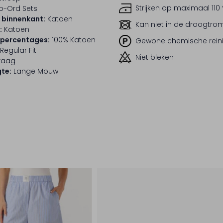
Strijken op maximaal 110
o-Ord Sets
 binnenkant:
Katoen
Kan niet in de droogtr
:
Katoen
lpercentages:
100% Katoen
Gewone chemische rein
Regular Fit
Niet bleken
raag
te:
Lange Mouw