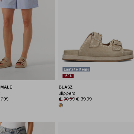
Laatste Items
-60%
EMALE
BLASZ
k
Slippers
37,99
€ 99,99
€ 39,99