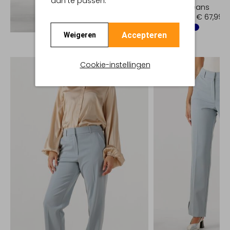
aan te passen.
Slim fit jeans
€ 169,99
€ 67,99
Ontdek de look
Accepteren
Weigeren
Cookie-instellingen