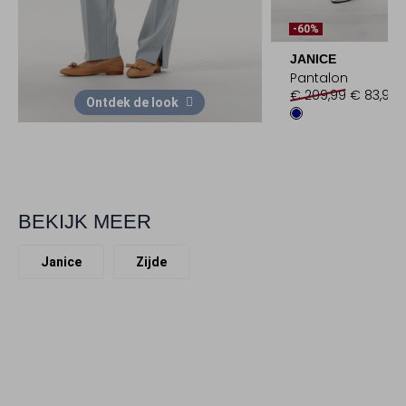
-60%
JANICE
Pantalon
€ 209,99
€ 83,99
Ontdek de look
BEKIJK MEER
Janice
Zijde