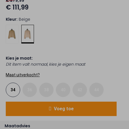
€ 279,99
€ 111,99
Kleur:
Beige
Kies je maat:
Dit item valt normaal, kies je eigen maat
Maat uitverkocht?
34
36
38
40
42
44
Voeg toe
Maatadvies