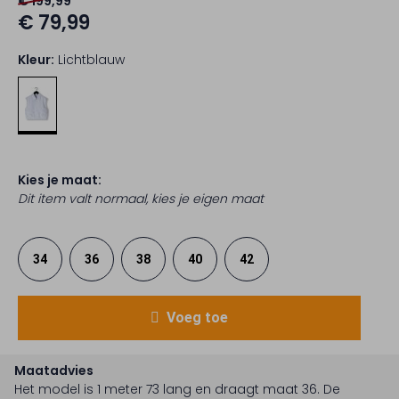
€ 199,99
€ 79,99
Kleur:
Lichtblauw
Kies je maat:
Dit item valt normaal, kies je eigen maat
34
36
38
40
42
Voeg toe
Maatadvies
Het model is 1 meter 73 lang en draagt maat 36.
De