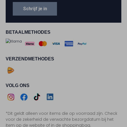
Schrijf je in
BETAALMETHODES
VERZENDMETHODES
VOLG ONS
Assem
Assem
Assem
Assem
*Dit geldt alleen voor items die op voorraad zijn. Check
Instagram
Facebook
TikTok
LinkedIn
voor de zekerheid de verwachte bezorgdatum bij het
item op de website of in de shoppingbag.