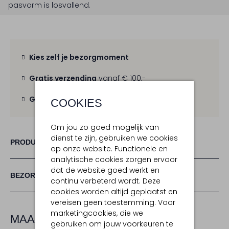
pasvorm is
losvallend
.
Kies zelf je bezorgmoment
Gratis verzending
vanaf € 100,-
Gratis retour
binnen 30 dagen
COOKIES
Om jou zo goed mogelijk van
dienst te zijn, gebruiken we cookies
PRODUCT INFORMATIE
op onze website. Functionele en
analytische cookies zorgen ervoor
dat de website goed werkt en
BEZORGEN & RETOURNEREN
continu verbeterd wordt. Deze
cookies worden altijd geplaatst en
vereisen geen toestemming. Voor
marketingcookies, die we
MAAK JE LOOK COMPLEET
gebruiken om jouw voorkeuren te