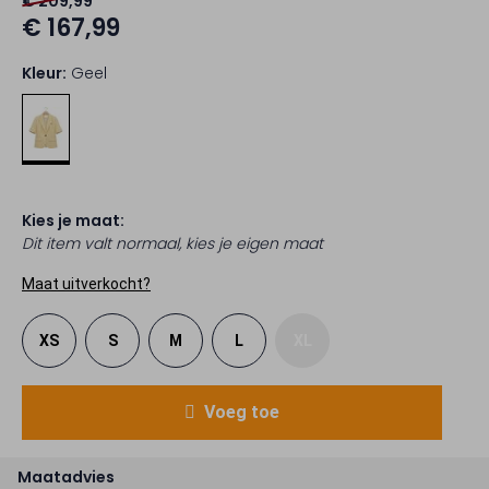
€ 209,99
€ 167,99
Kleur:
Geel
Kies je maat:
Dit item valt normaal, kies je eigen maat
Maat uitverkocht?
XS
S
M
L
XL
Voeg toe
Maatadvies