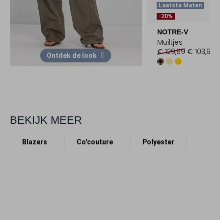
Laatste Maten
-20%
NOTRE-V
Muiltjes
€ 129,99
€ 103,99
Ontdek de look
BEKIJK MEER
Blazers
Co'couture
Polyester