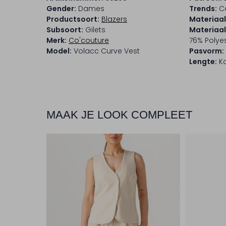
Gender:
Dames
Trends:
C
Productsoort:
Blazers
Materiaal
Subsoort:
Gilets
Materiaa
Merk:
Co'couture
76% Polyes
Model:
Volacc Curve Vest
Pasvorm:
Lengte:
Ko
MAAK JE LOOK COMPLEET