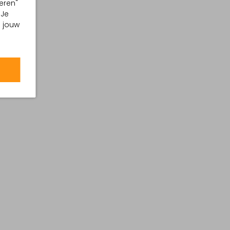
eren"
 Je
m jouw