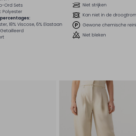
Niet strijken
o-Ord Sets
:
Polyester
Kan niet in de droogtr
lpercentages:
ter, 18% Viscose, 6% Elastaan
Gewone chemische rein
Getailleerd
Niet bleken
rt