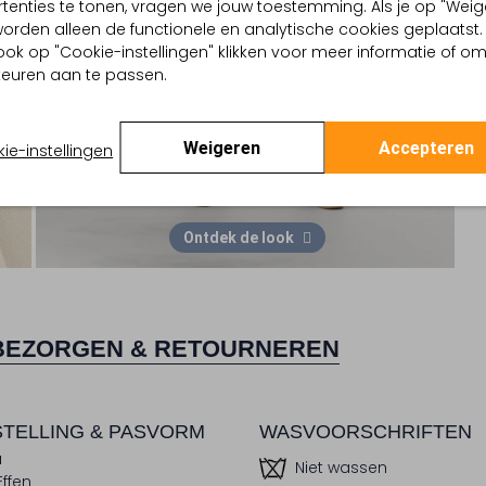
tenties te tonen, vragen we jouw toestemming. Als je op "Weig
, worden alleen de functionele en analytische cookies geplaatst.
ook op "Cookie-instellingen" klikken voor meer informatie of o
euren aan te passen.
Weigeren
Accepteren
ie-instellingen
Ontdek de look
BEZORGEN & RETOURNEREN
TELLING & PASVORM
WASVOORSCHRIFTEN
u
Niet wassen
Effen