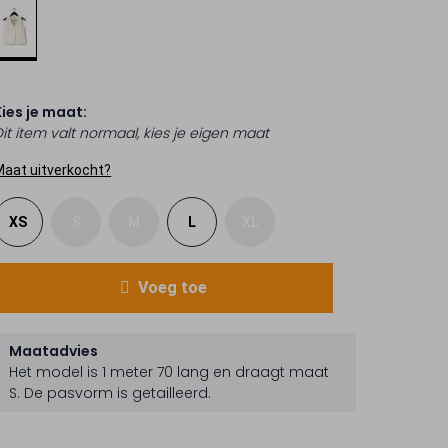
Kies je maat:
Dit item valt normaal, kies je eigen maat
Maat uitverkocht?
XS
S
M
L
XL
Voeg toe
Maatadvies
Het model is 1 meter 70 lang en draagt maat
S.
De pasvorm is
getailleerd
.