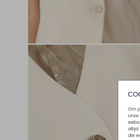
CO
Om jo
onze 
websi
altij
die w