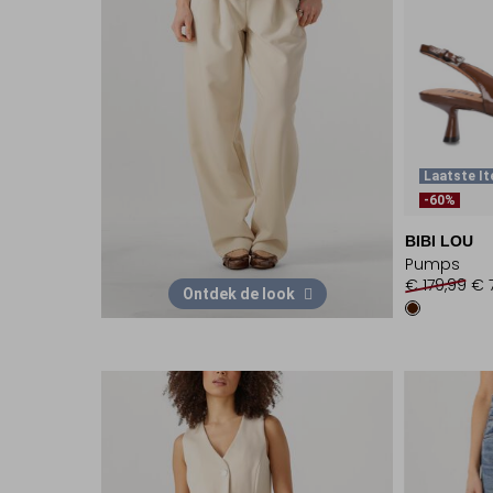
Laatste I
-60%
BIBI LOU
Pumps
€ 179,99
€ 
Ontdek de look