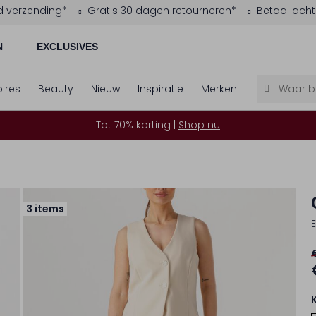
d verzending*
Gratis 30 dagen retourneren*
Betaal acht
N
EXCLUSIVES
ires
Beauty
Nieuw
Inspiratie
Merken
Tot 70% korting |
Shop nu
3 items