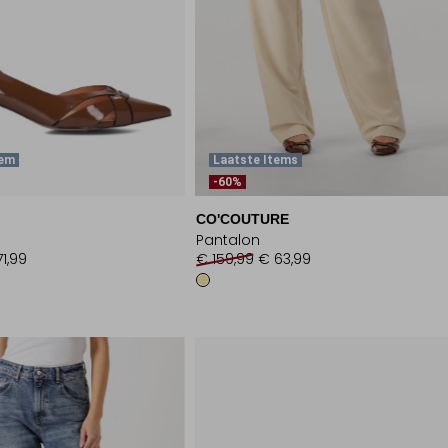
tem
Laatste Items
-60%
CO'COUTURE
Pantalon
71,99
€ 159,99
€ 63,99