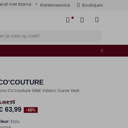
eraf met Klarna
Klantenservice
Boutiques
CO'COUTURE
Ecru Co'couture Gilet Volacc Curve Vest
€ 159,99
€ 63,99
-60%
Kleur:
Ecru