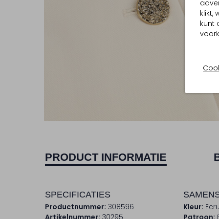
adver
klikt
kunt 
voork
Cook
PRODUCT INFORMATIE
SPECIFICATIES
SAMENS
Productnummer:
308596
Kleur:
Ecr
Artikelnummer:
30295
Patroon: