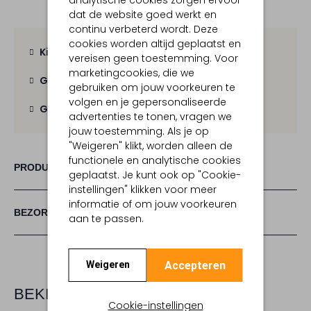
dat de website goed werkt en
continu verbeterd wordt. Deze
cookies worden altijd geplaatst en
Kies zelf je bezorgmoment
vereisen geen toestemming. Voor
marketingcookies, die we
Gratis verzending
vanaf € 100,-
gebruiken om jouw voorkeuren te
volgen en je gepersonaliseerde
Gratis retour
binnen 30 dagen
advertenties te tonen, vragen we
jouw toestemming. Als je op
"Weigeren" klikt, worden alleen de
functionele en analytische cookies
PRODUCT INFORMATIE
geplaatst. Je kunt ook op "Cookie-
instellingen" klikken voor meer
informatie of om jouw voorkeuren
BEZORGEN & RETOURNEREN
aan te passen.
Accepteren
Weigeren
BEKIJK MEER
Cookie-instellingen