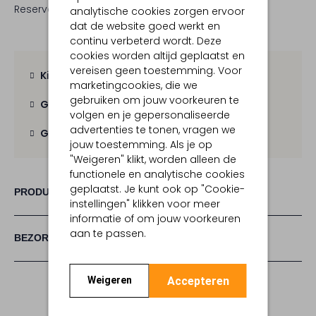
Reserveer direct in een van onze 19 boutiques
analytische cookies zorgen ervoor
dat de website goed werkt en
continu verbeterd wordt. Deze
cookies worden altijd geplaatst en
vereisen geen toestemming. Voor
Kies zelf je bezorgmoment
marketingcookies, die we
gebruiken om jouw voorkeuren te
Gratis verzending
vanaf € 100,-
volgen en je gepersonaliseerde
advertenties te tonen, vragen we
Gratis retour
binnen 30 dagen
jouw toestemming. Als je op
"Weigeren" klikt, worden alleen de
functionele en analytische cookies
geplaatst. Je kunt ook op "Cookie-
PRODUCT INFORMATIE
instellingen" klikken voor meer
informatie of om jouw voorkeuren
aan te passen.
BEZORGEN & RETOURNEREN
Accepteren
Weigeren