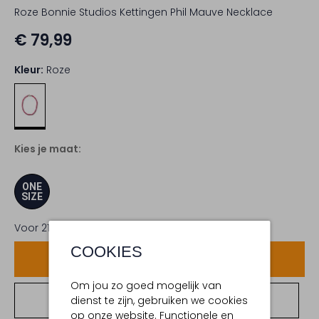
Roze Bonnie Studios Kettingen Phil Mauve Necklace
€ 79,99
Kleur:
Roze
Kies je maat:
ONE
SIZE
Voor 21:00 uur besteld,
morgen in huis
COOKIES
Voeg toe
Om jou zo goed mogelijk van
dienst te zijn, gebruiken we cookies
Bekijk winkelvoorraad
op onze website. Functionele en