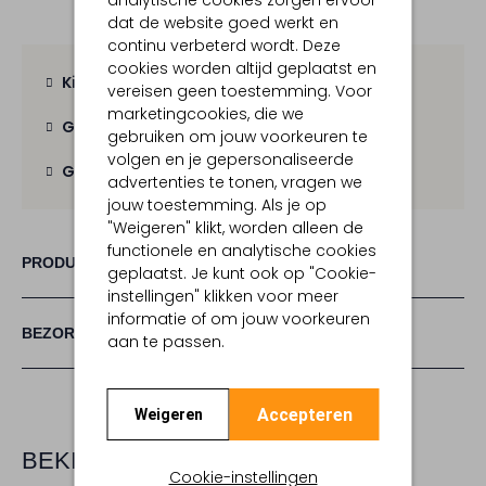
analytische cookies zorgen ervoor
dat de website goed werkt en
continu verbeterd wordt. Deze
cookies worden altijd geplaatst en
Kies zelf je bezorgmoment
vereisen geen toestemming. Voor
marketingcookies, die we
Gratis verzending
vanaf € 100,-
gebruiken om jouw voorkeuren te
volgen en je gepersonaliseerde
Gratis retour
binnen 30 dagen
advertenties te tonen, vragen we
jouw toestemming. Als je op
"Weigeren" klikt, worden alleen de
functionele en analytische cookies
PRODUCT INFORMATIE
geplaatst. Je kunt ook op "Cookie-
instellingen" klikken voor meer
informatie of om jouw voorkeuren
BEZORGEN & RETOURNEREN
aan te passen.
Accepteren
Weigeren
BEKIJK MEER
Cookie-instellingen