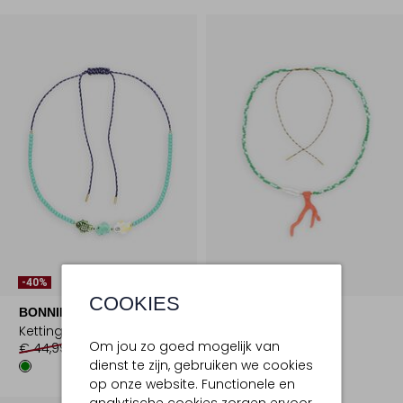
-40%
-40%
COOKIES
BONNIE STUDIOS
BONNIE STUDIOS
Ketting
Ketting
Om jou zo goed mogelijk van
€ 44,99
€ 26,99
€ 44,99
€ 26,99
dienst te zijn, gebruiken we cookies
op onze website. Functionele en
analytische cookies zorgen ervoor