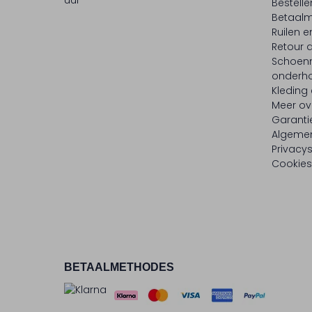
uur
Bestell
Betaalm
Ruilen e
Retour
Schoen
onderh
Kleding
Meer ov
Garanti
Algeme
Privacy
Cookies
BETAALMETHODES