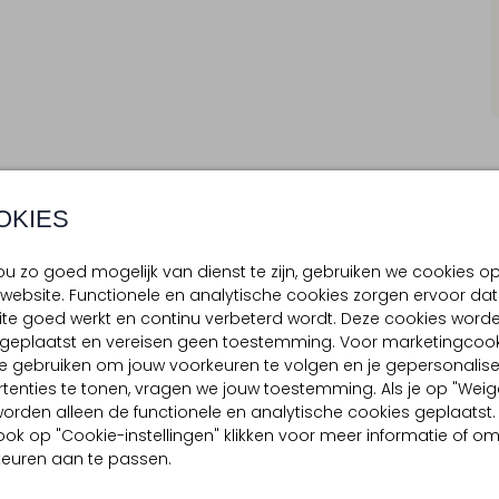
OKIES
BEZORGEN & RETOURNEREN
u zo goed mogelijk van dienst te zijn, gebruiken we cookies o
website. Functionele en analytische cookies zorgen ervoor dat
te goed werkt en continu verbeterd wordt. Deze cookies word
TELLING & PASVORM
OMSCHRIJVING
d geplaatst en vereisen geen toestemming. Voor marketingcook
e gebruiken om jouw voorkeuren te volgen en je gepersonalis
Hey dames, check deze GB CO
uw
tenties te tonen, vragen we jouw toestemming. Als je op "Weig
accessoires zijn perfect om 
, worden alleen de functionele en analytische cookies geplaatst.
gerecycled 925 Sterling Zilv
ook op "Cookie-instellingen" klikken voor meer informatie of o
sieraden voor een stijlvolle 
euren aan te passen.
haar unieke en trendy sierad