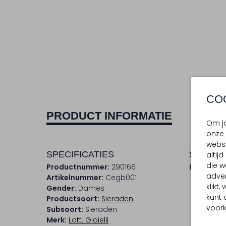
CO
PRODUCT INFORMATIE
Om jo
onze 
websi
SPECIFICATIES
SAMENS
altij
die w
Productnummer:
290166
Kleur:
Bla
adver
Artikelnummer:
Cegb001
klikt
Gender:
Dames
kunt 
Productsoort:
Sieraden
voork
Subsoort:
Sieraden
Merk:
Lott. Gioielli