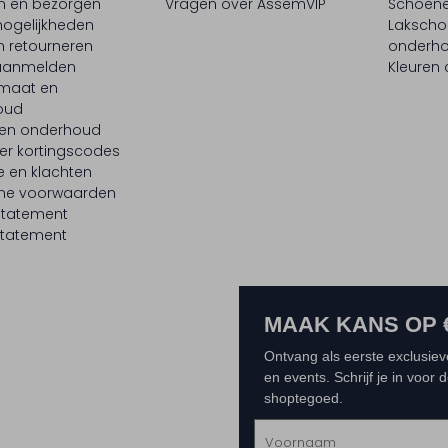
en en bezorgen
Vragen over AssemVIP
Schoene
ogelijkheden
Laksch
n retourneren
onderh
 aanmelden
Kleuren
maat en
oud
 en onderhoud
er kortingscodes
e en klachten
ne voorwaarden
statement
tatement
MAAK KANS OP 
Ontvang als eerste exclusiev
en events. Schrijf je in voor
shoptegoed.