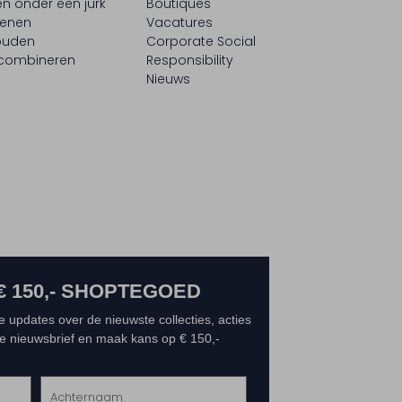
n onder een jurk
Boutiques
oenen
Vacatures
ouden
Corporate Social
 combineren
Responsibility
Nieuws
€ 150,- SHOPTEGOED
e updates over de nieuwste collecties, acties
 de nieuwsbrief en maak kans op € 150,-