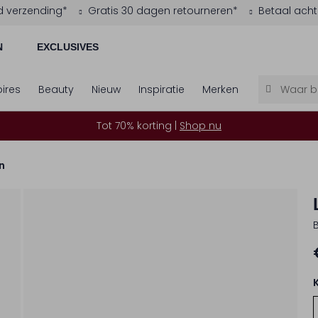
d verzending*
Gratis 30 dagen retourneren*
Betaal acht
N
EXCLUSIVES
ires
Beauty
Nieuw
Inspiratie
Merken
Tot 70% korting |
Shop nu
n