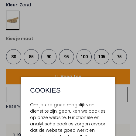
Kleur:
Zand
Kies je maat:
80
85
90
95
100
105
75
Voeg toe
COOKIES
Bekijk winkelvoorraad
Om jou zo goed mogelijk van
Reserveer direct in een van onze 19 boutiques
dienst te zijn, gebruiken we cookies
op onze website. Functionele en
analytische cookies zorgen ervoor
dat de website goed werkt en
Kies zelf je bezorgmoment