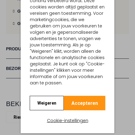
continu verbeterd wordt. Deze
cookies worden altijd geplaatst en
Gratis verzending
vanaf € 100,-
vereisen geen toestemming. Voor
marketingcookies, die we
Gratis retour
binnen 30 dagen
gebruiken om jouw voorkeuren te
volgen en je gepersonaliseerde
advertenties te tonen, vragen we
jouw toestemming. Als je op
PRODUCT INFORMATIE
"Weigeren" klikt, worden alleen de
functionele en analytische cookies
geplaatst. Je kunt ook op "Cookie-
BEZORGEN & RETOURNEREN
instellingen" klikken voor meer
informatie of om jouw voorkeuren
aan te passen.
BEKIJK MEER
Accepteren
Weigeren
Riemen
H.a.n.
Leer
Cookie-instellingen