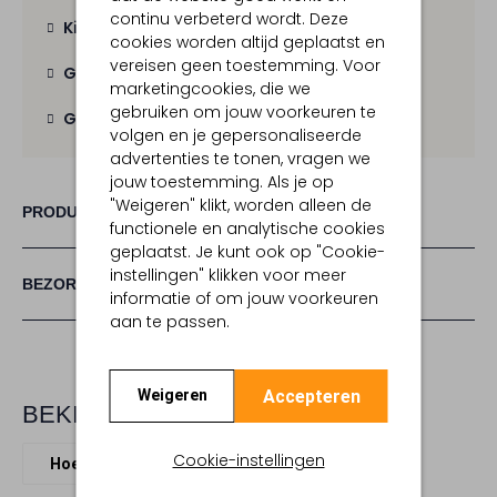
continu verbeterd wordt. Deze
Kies zelf je bezorgmoment
cookies worden altijd geplaatst en
vereisen geen toestemming. Voor
Gratis verzending
vanaf € 100,-
marketingcookies, die we
gebruiken om jouw voorkeuren te
Gratis retour
binnen 30 dagen
volgen en je gepersonaliseerde
advertenties te tonen, vragen we
jouw toestemming. Als je op
"Weigeren" klikt, worden alleen de
PRODUCT INFORMATIE
functionele en analytische cookies
geplaatst. Je kunt ook op "Cookie-
instellingen" klikken voor meer
BEZORGEN & RETOURNEREN
informatie of om jouw voorkeuren
aan te passen.
Accepteren
Weigeren
BEKIJK MEER
Cookie-instellingen
Hoeden
House Of Ord
Stro