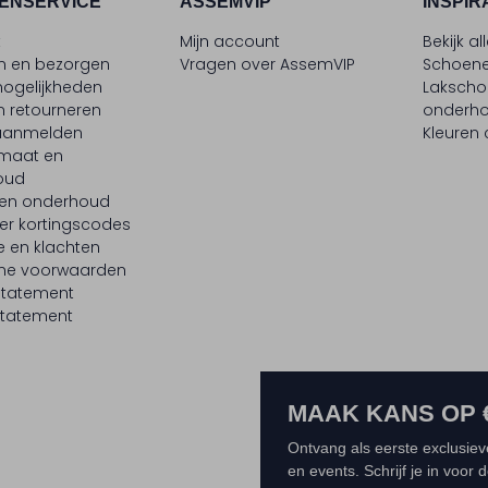
ENSERVICE
ASSEMVIP
INSPIR
t
Mijn account
Bekijk al
en en bezorgen
Vragen over AssemVIP
Schoene
ogelijkheden
Laksch
n retourneren
onderh
 aanmelden
Kleuren
maat en
oud
 en onderhoud
er kortingscodes
e en klachten
ne voorwaarden
statement
tatement
MAAK KANS OP 
Ontvang als eerste exclusiev
en events. Schrijf je in voor