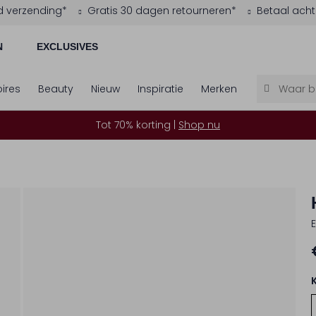
d verzending*
Gratis 30 dagen retourneren*
Betaal acht
N
EXCLUSIVES
ires
Beauty
Nieuw
Inspiratie
Merken
Tot 70% korting |
Shop nu