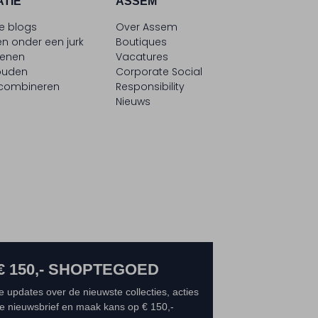
ATIE
ASSEM
le blogs
Over Assem
n onder een jurk
Boutiques
oenen
Vacatures
ouden
Corporate Social
 combineren
Responsibility
Nieuws
€ 150,- SHOPTEGOED
e updates over de nieuwste collecties, acties
 de nieuwsbrief en maak kans op € 150,-