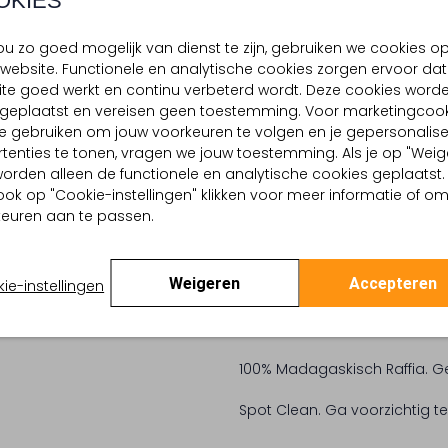
OKIES
Deze chique en elegante Da
u
hele dag koel en bescherm
 buitenkant:
Raffia
u zo goed mogelijk van dienst te zijn, gebruiken we cookies o
ambachtslui, geen twee Mia z
 binnenkant:
Katoen
website. Functionele en analytische cookies zorgen ervoor dat
touw rond de kroon geeft deze s
te goed werkt en continu verbeterd wordt. Deze cookies word
d geplaatst en vereisen geen toestemming. Voor marketingcook
e gebruiken om jouw voorkeuren te volgen en je gepersonalis
tenties te tonen, vragen we jouw toestemming. Als je op "Weig
UPF50+ Gecertificeerde UV-b
, worden alleen de functionele en analytische cookies geplaatst.
ook op "Cookie-instellingen" klikken voor meer informatie of o
Maat: M/L: 58 cm
euren aan te passen.
Kroonhoogte: 10 cm
Weigeren
Accepteren
ie-instellingen
Breedte rand: 12 cm
Verstelbaar: Comfy-Fit maa
100% Madagaskisch Raffia. 
Spot Clean. Ga voorzichtig te