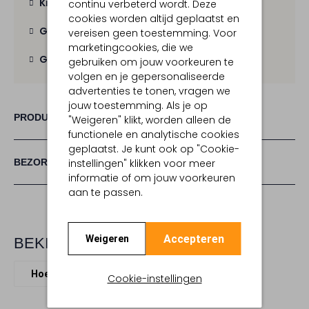
Kies zelf je bezorgmoment
continu verbeterd wordt. Deze
cookies worden altijd geplaatst en
Gratis verzending
vanaf € 100,-
vereisen geen toestemming. Voor
marketingcookies, die we
Gratis retour
binnen 30 dagen
gebruiken om jouw voorkeuren te
volgen en je gepersonaliseerde
advertenties te tonen, vragen we
jouw toestemming. Als je op
PRODUCT INFORMATIE
"Weigeren" klikt, worden alleen de
functionele en analytische cookies
geplaatst. Je kunt ook op "Cookie-
BEZORGEN & RETOURNEREN
instellingen" klikken voor meer
informatie of om jouw voorkeuren
aan te passen.
Accepteren
Weigeren
BEKIJK MEER
Hoeden
House Of Ord
Stro
Cookie-instellingen