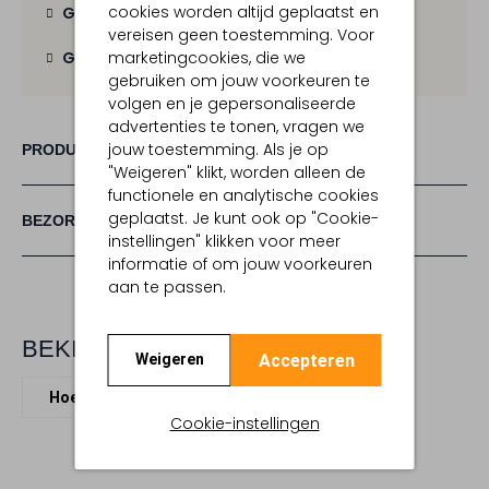
cookies worden altijd geplaatst en
Gratis verzending
vanaf € 100,-
vereisen geen toestemming. Voor
marketingcookies, die we
Gratis retour
binnen 30 dagen
gebruiken om jouw voorkeuren te
volgen en je gepersonaliseerde
advertenties te tonen, vragen we
jouw toestemming. Als je op
PRODUCT INFORMATIE
"Weigeren" klikt, worden alleen de
functionele en analytische cookies
geplaatst. Je kunt ook op "Cookie-
BEZORGEN & RETOURNEREN
instellingen" klikken voor meer
informatie of om jouw voorkeuren
aan te passen.
BEKIJK MEER
Accepteren
Weigeren
Hoeden
House Of Ord
Textiel
Cookie-instellingen