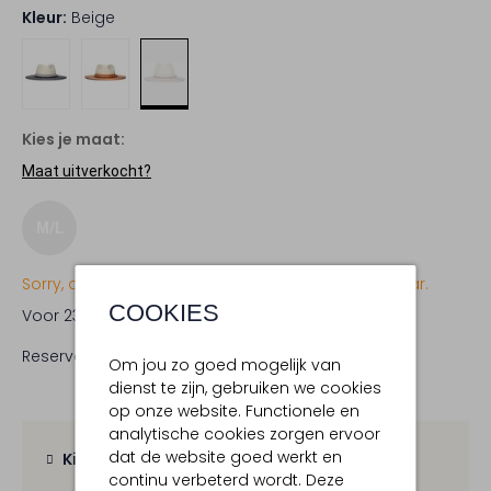
Kleur:
Beige
Kies je maat:
Maat uitverkocht?
M/L
Sorry, dit item is momenteel (nog) niet beschikbaar.
COOKIES
Voor 23:59 uur besteld,
zaterdag in huis
Reserveer direct in een van onze 19 boutiques
Om jou zo goed mogelijk van
dienst te zijn, gebruiken we cookies
op onze website. Functionele en
analytische cookies zorgen ervoor
dat de website goed werkt en
Kies zelf je bezorgmoment
continu verbeterd wordt. Deze