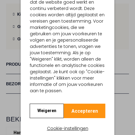
dat de website goed werkt en
continu verbeterd wordt. Deze
Kies zelf je bezorgmoment
cookies worden altijd geplaatst en
vereisen geen toestemming. Voor
Gratis verzending
vanaf € 100,-
marketingcookies, die we
gebruiken om jouw voorkeuren te
Gratis retour
binnen 30 dagen
volgen en je gepersonaliseerde
advertenties te tonen, vragen we
jouw toestemming. Als je op
"Weigeren" klikt, worden alleen de
PRODUCT INFORMATIE
functionele en analytische cookies
geplaatst. Je kunt ook op "Cookie-
instellingen" klikken voor meer
informatie of om jouw voorkeuren
BEZORGEN & RETOURNEREN
aan te passen.
Accepteren
Weigeren
BEKIJK MEER
Cookie-instellingen
Handschoenen
Ugg
Textiel