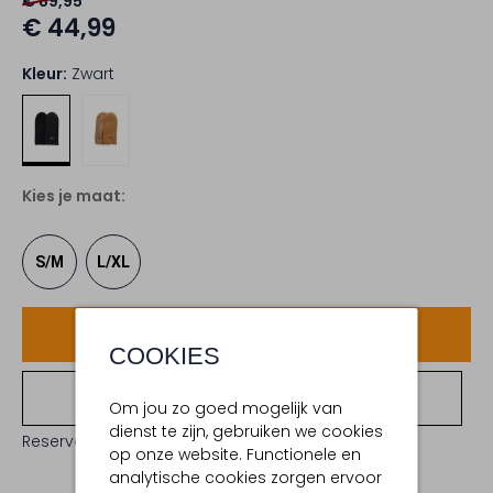
€ 89,95
€ 44,99
Kleur:
Zwart
Kies je maat:
S/M
L/XL
Voeg toe
COOKIES
Bekijk winkelvoorraad
Om jou zo goed mogelijk van
dienst te zijn, gebruiken we cookies
Reserveer direct in een van onze 19 boutiques
op onze website. Functionele en
analytische cookies zorgen ervoor