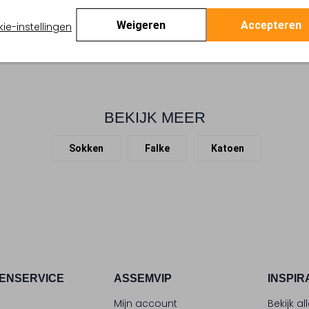
bent van kwaliteit en duurza
Weigeren
Accepteren
ie-instellingen
BEKIJK MEER
Sokken
Falke
Katoen
ENSERVICE
ASSEMVIP
INSPIR
t
Mijn account
Bekijk al