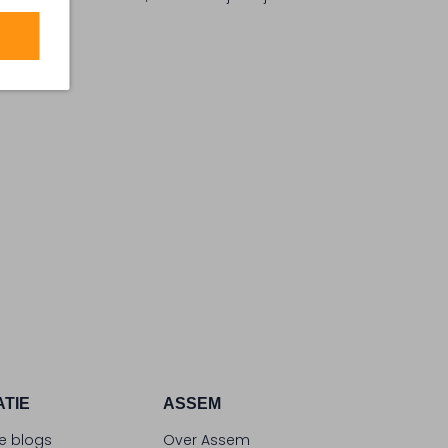
amheid.
ATIE
ASSEM
le blogs
Over Assem