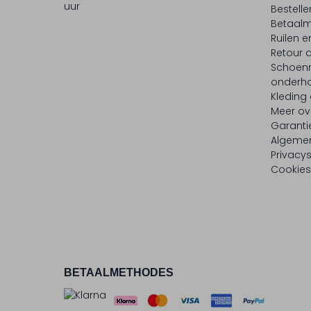
uur
Bestell
Betaalm
Ruilen e
Retour
Schoen
onderh
Kleding
Meer ov
Garanti
Algeme
Privacy
Cookies
BETAALMETHODES