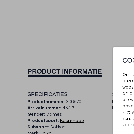
CO
PRODUCT INFORMATIE
Om jo
onze 
websi
altij
SPECIFICATIES
SAMENS
die w
Productnummer:
306970
Kleur:
Zwa
adver
Artikelnummer:
46417
Materiaal
klikt
Gender:
Dames
kunt 
Productsoort:
Beenmode
voork
Subsoort:
Sokken
Merk:
Falke