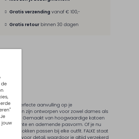
Gratis verzending
vanaf € 100,-
Gratis retour
binnen 30 dagen
p
 de
en
ies,
eerde
ken, de perfecte aanvulling op je
eren"
rte sokken zijn ontworpen voor zowel dames als
 Je
ort en stijl. Gemaakt van hoogwaardige katoen
m jouw
or een zachte en ademende pasvorm. Of je nu
st, deze sokken passen bij elke outfit. FALKE staat
n oog voor detail, waardoor je altijd verzekerd