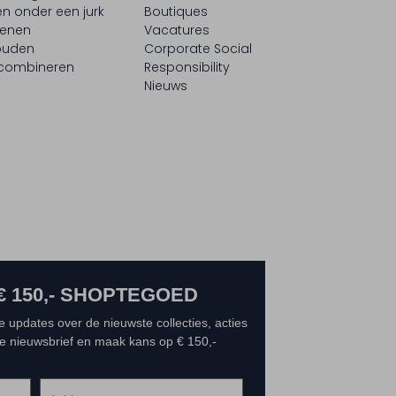
n onder een jurk
Boutiques
oenen
Vacatures
ouden
Corporate Social
 combineren
Responsibility
Nieuws
€ 150,- SHOPTEGOED
e updates over de nieuwste collecties, acties
 de nieuwsbrief en maak kans op € 150,-