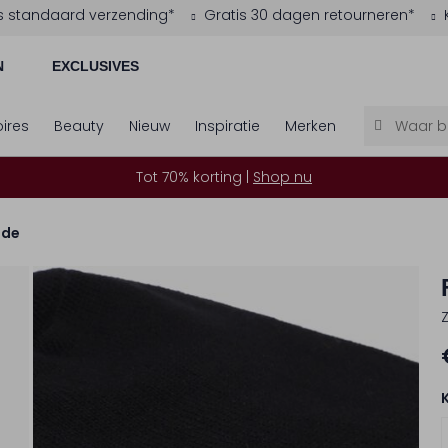
s standaard verzending*
Gratis 30 dagen retourneren*
N
EXCLUSIVES
ires
Beauty
Nieuw
Inspiratie
Merken
Tot 70% korting |
Shop nu
ode