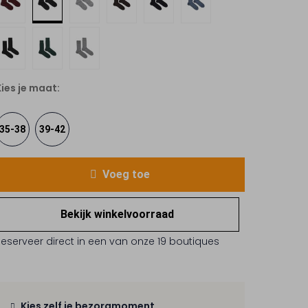
Kies je maat:
35-38
39-42
Voeg toe
Bekijk winkelvoorraad
Reserveer direct in een van onze 19 boutiques
Kies zelf je bezorgmoment