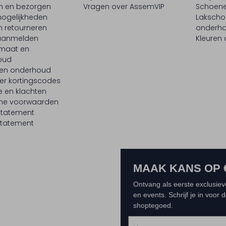
en en bezorgen
Vragen over AssemVIP
Schoene
ogelijkheden
Laksch
n retourneren
onderh
 aanmelden
Kleuren
maat en
oud
 en onderhoud
er kortingscodes
e en klachten
ne voorwaarden
statement
tatement
MAAK KANS OP 
Ontvang als eerste exclusiev
en events. Schrijf je in voor
shoptegoed.