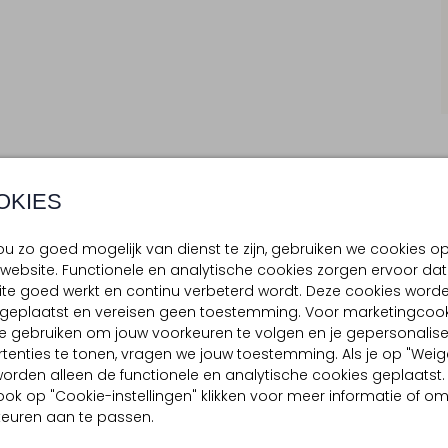
OKIES
BEZORGEN & RETOURNEREN
u zo goed mogelijk van dienst te zijn, gebruiken we cookies o
website. Functionele en analytische cookies zorgen ervoor dat
te goed werkt en continu verbeterd wordt. Deze cookies word
d geplaatst en vereisen geen toestemming. Voor marketingcook
TELLING & PASVORM
OMSCHRIJVING
e gebruiken om jouw voorkeuren te volgen en je gepersonalis
Ontdek de FALKE HAPPY 2P sok
rt
tenties te tonen, vragen we jouw toestemming. Als je op "Weig
beenmodecollectie. Deze zwa
 buitenkant:
Katoen
, worden alleen de functionele en analytische cookies geplaatst.
heren en bieden ultiem comf
ook op "Cookie-instellingen" klikken voor meer informatie of o
en polyamide, zorgen ze vo
euren aan te passen.
een formele of casual look kie
bekend om zijn vakmanschap e