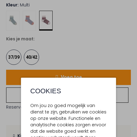
Kleur:
Multi
Kies je maat:
37/39
40/42
Voeg toe
COOKIES
Bekijk winkelvoorraad
Om jou zo goed mogelijk van
Reserveer direct in een van onze 19 boutiques
dienst te zijn, gebruiken we cookies
op onze website. Functionele en
analytische cookies zorgen ervoor
dat de website goed werkt en
Kies zelf je bezorgmoment