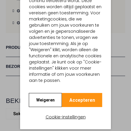
continu verbeterd wordt. Deze
cookies worden altijd geplaatst en
Gratis verzending
vanaf € 100,-
vereisen geen toestemming. Voor
marketingcookies, die we
Gratis retour
binnen 30 dagen
gebruiken om jouw voorkeuren te
volgen en je gepersonaliseerde
advertenties te tonen, vragen we
jouw toestemming. Als je op
PRODUCT INFORMATIE
"Weigeren" klikt, worden alleen de
functionele en analytische cookies
geplaatst. Je kunt ook op "Cookie-
BEZORGEN & RETOURNEREN
instellingen" klikken voor meer
informatie of om jouw voorkeuren
aan te passen.
BEKIJK MEER
Accepteren
Weigeren
Sokken
Mp Denmark
Textiel
Cookie-instellingen