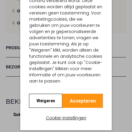
continu verbeterd wordt. Deze
cookies worden altijd geplaatst en
Gratis verzending
vanaf € 100,-
vereisen geen toestemming. Voor
marketingcookies, die we
Gratis retour
binnen 30 dagen
gebruiken om jouw voorkeuren te
volgen en je gepersonaliseerde
advertenties te tonen, vragen we
jouw toestemming. Als je op
PRODUCT INFORMATIE
"Weigeren" klikt, worden alleen de
functionele en analytische cookies
geplaatst. Je kunt ook op "Cookie-
BEZORGEN & RETOURNEREN
instellingen" klikken voor meer
informatie of om jouw voorkeuren
aan te passen.
BEKIJK MEER
Accepteren
Weigeren
Sokken
Mp Denmark
Textiel
Cookie-instellingen