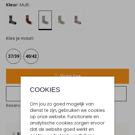
Kleur:
Multi
Kies je maat:
37/39
40/42
Voeg toe
COOKIES
Bekijk winkelvoorraad
Om jou zo goed mogelijk van
Reserveer direct in een van onze 19 boutiques
dienst te zijn, gebruiken we cookies
op onze website. Functionele en
analytische cookies zorgen ervoor
dat de website goed werkt en
Kies zelf je bezorgmoment