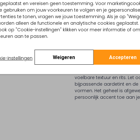
d geplaatst en vereisen geen toestemming. Voor marketingcook
e gebruiken om jouw voorkeuren te volgen en je gepersonalis
tenties te tonen, vragen we jouw toestemming. Als je op "Weig
, worden alleen de functionele en analytische cookies geplaatst.
ook op "Cookie-instellingen" klikken voor meer informatie of o
BEZORGEN & RETOURNEREN
euren aan te passen.
TELLING & PASVORM
OMSCHRIJVING
Weigeren
Accepteren
ie-instellingen
Dames, ontdek de BIJOU DE S
n
aan je tas. Berg je kleinighe
arthcore Aesthetic
voelbare textuur en rits. Let
bijpassende aardetint en de 
vormen. Het geheel is afgewe
persoonlijk accent toe aan je