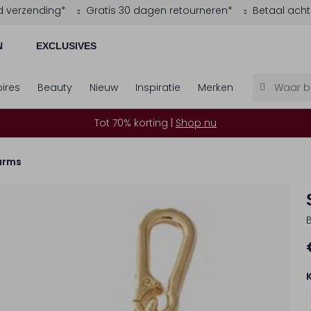
d verzending*
Gratis 30 dagen retourneren*
Betaal acht
N
EXCLUSIVES
ires
Beauty
Nieuw
Inspiratie
Merken
Tot 70% korting |
Shop nu
arms