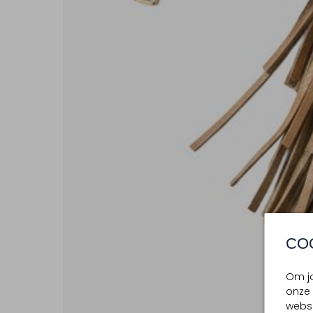
CO
Om jo
onze 
websi