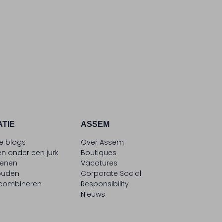
ATIE
ASSEM
le blogs
Over Assem
n onder een jurk
Boutiques
oenen
Vacatures
ouden
Corporate Social
 combineren
Responsibility
Nieuws