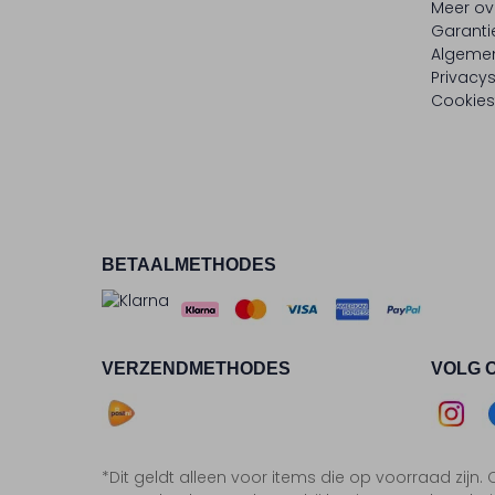
Meer ov
Garanti
Algeme
Privacy
Cookies
BETAALMETHODES
VERZENDMETHODES
VOLG 
Asse
*Dit geldt alleen voor items die op voorraad zijn
Insta
F