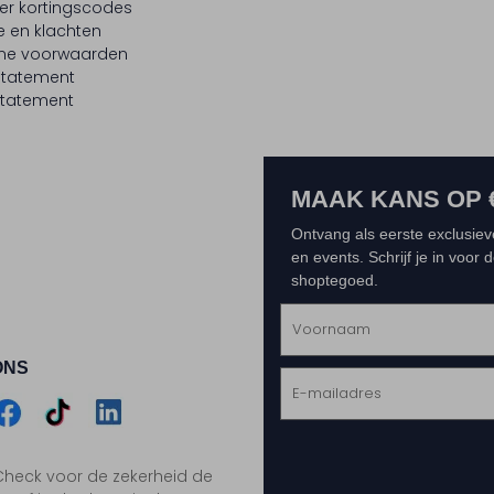
er kortingscodes
e en klachten
ne voorwaarden
statement
tatement
MAAK KANS OP 
Ontvang als eerste exclusiev
en events. Schrijf je in voor
shoptegoed.
ONS
m
Assem
Assem
Assem
. Check voor de zekerheid de
gram
acebook
TikTok
LinkedIn