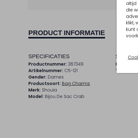
altij
die w
adver
klikt
kunt 
PRODUCT INFORMATIE
voork
SPECIFICATIES
SAMENS
Cook
Productnummer:
367349
Kleur:
Brui
Artikelnummer:
C5-121
Trends:
E
Gender:
Dames
Productsoort:
Bag Charms
Merk:
Shouïa
Model:
Bijou De Sac Crab