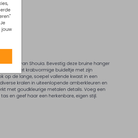
ies,
eerde
eren"
 Je
m jouw
AC CRAB van Shouïa. Bevestig deze bruine hanger
den op in het krabvormige buideltje met zijn
 ook op de lange, soepel vallende kwast in een
diverse kralen in uiteenlopende amberkleuren en
rkt met goudkleurige metalen details. Voeg een
 tas en geef haar een herkenbare, eigen stijl.