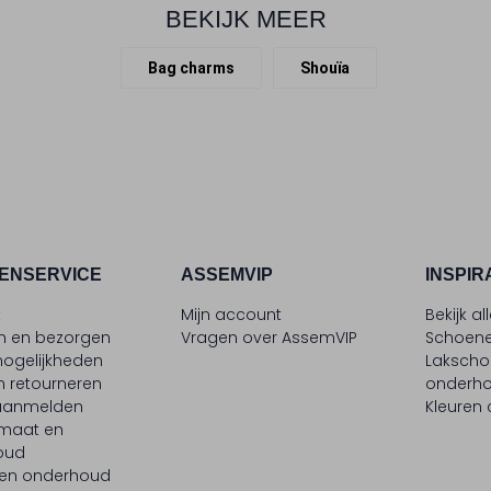
BEKIJK MEER
Bag charms
Shouïa
ENSERVICE
ASSEMVIP
INSPIR
t
Mijn account
Bekijk al
en en bezorgen
Vragen over AssemVIP
Schoene
ogelijkheden
Laksch
n retourneren
onderh
 aanmelden
Kleuren
maat en
oud
 en onderhoud