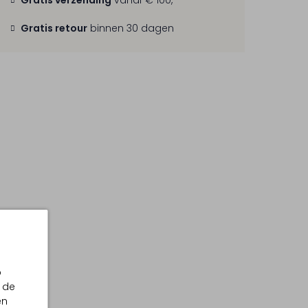
Gratis verzending
vanaf € 100,-
Gratis retour
binnen 30 dagen
p
 de
en