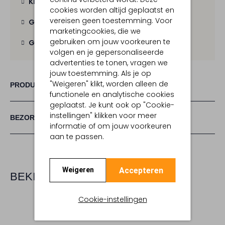
Kies zelf je bezorgmoment
cookies worden altijd geplaatst en
vereisen geen toestemming. Voor
Gratis verzending
vanaf € 100,-
marketingcookies, die we
gebruiken om jouw voorkeuren te
Gratis retour
binnen 30 dagen
volgen en je gepersonaliseerde
advertenties te tonen, vragen we
jouw toestemming. Als je op
"Weigeren" klikt, worden alleen de
PRODUCT INFORMATIE
functionele en analytische cookies
geplaatst. Je kunt ook op "Cookie-
instellingen" klikken voor meer
BEZORGEN & RETOURNEREN
informatie of om jouw voorkeuren
aan te passen.
Accepteren
Weigeren
BEKIJK MEER
Cookie-instellingen