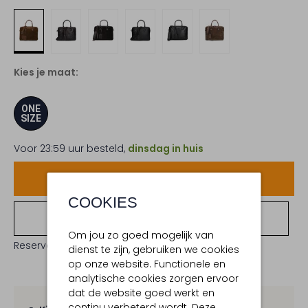
Kies je maat:
ONE
SIZE
Voor 23:59 uur besteld,
dinsdag in huis
Voeg toe
COOKIES
Bekijk winkelvoorraad
Om jou zo goed mogelijk van
Reserveer direct in een van onze 19 boutiques
dienst te zijn, gebruiken we cookies
op onze website. Functionele en
analytische cookies zorgen ervoor
dat de website goed werkt en
continu verbeterd wordt. Deze