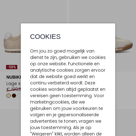
COOKIES
Om jou zo goed mogelijk van
dienst te zijn, gebruiken we cookies
op onze website. Functionele en
-50%
-50%
analytische cookies zorgen ervoor
dat de website goed werkt en
NUBIKK
STEFANO LAURAN
continu verbeterd wordt. Deze
Lage sneakers
Lage sneakers
cookies worden altijd geplaatst en
€ 199,99
€ 99,99
€ 149,99
€ 74,99
+3
vereisen geen toestemming. Voor
marketingcookies, die we
gebruiken om jouw voorkeuren te
volgen en je gepersonaliseerde
advertenties te tonen, vragen we
jouw toestemming. Als je op
"Weigeren" klikt, worden alleen de