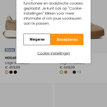
functionele en analytische cookies
geplaatst. Je kunt ook op "Cookie-
instellingen" klikken voor meer
informatie of om jouw voorkeuren
aan te passen.
Accepteren
Weigeren
Nieuw
Nieuw
Cookie-instellingen
HOGAN
HOGAN
Lage sneakers
Lage sneakers
€ 459,99
€ 449,99
+1