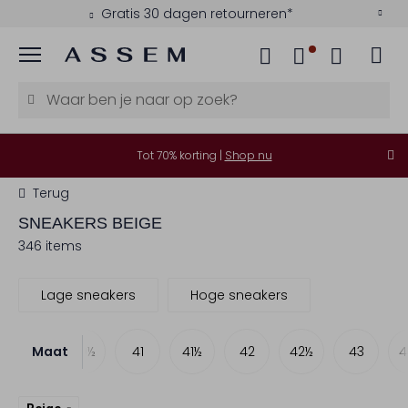
Kies zelf je bezorgmoment
Menu
Tot 70% korting |
Shop nu
Terug
SNEAKERS BEIGE
346 items
Lage sneakers
Hoge sneakers
Maat
40
40½
41
41½
42
42½
43
4