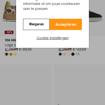
informatie of om jouw voorkeuren
aan te passen.
Accepteren
Weigeren
-50%
-20%
Cookie-instellingen
VIA VAI
VIA VAI
Lage sneakers
Lage sneakers
€ 179,99
€ 89,99
€ 179,99
€ 143,99
+1