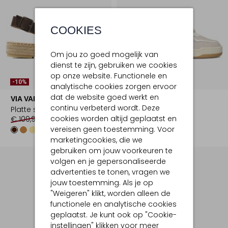
COOKIES
Om jou zo goed mogelijk van
dienst te zijn, gebruiken we cookies
op onze website. Functionele en
-10%
-50%
analytische cookies zorgen ervoor
dat de website goed werkt en
VIA VAI
VIA VAI
continu verbeterd wordt. Deze
Platte sandalen
Lage sneakers
cookies worden altijd geplaatst en
€ 109,99
€ 98,99
€ 179,99
€ 89,99
vereisen geen toestemming. Voor
marketingcookies, die we
gebruiken om jouw voorkeuren te
volgen en je gepersonaliseerde
advertenties te tonen, vragen we
jouw toestemming. Als je op
"Weigeren" klikt, worden alleen de
functionele en analytische cookies
geplaatst. Je kunt ook op "Cookie-
instellingen" klikken voor meer