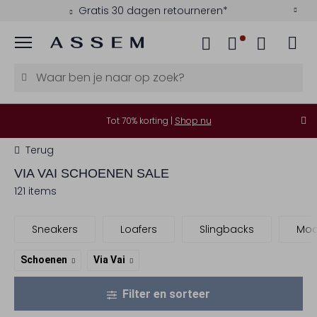
Gratis 30 dagen retourneren*
Menu
Tot 70% korting |
Shop nu
Terug
VIA VAI
SCHOENEN SALE
121 items
Sneakers
Loafers
Slingbacks
Moc
Schoenen
Via Vai
Filter en sorteer