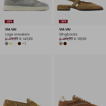
-20%
-30%
VIA VAI
VIA VAI
Lage sneakers
Slingbacks
€ 179,99
€ 143,99
€ 169,99
€ 118,99
+1