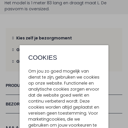
Het model is 1 meter 83 lang en draagt maat L.
De
pasvorm is
oversized
.
Kies zelf je bezorgmoment
Gratis verzending
vanaf € 100,-
COOKIES
Gratis retour
binnen 30 dagen
Om jou zo goed mogelijk van
dienst te zijn, gebruiken we cookies
op onze website. Functionele en
PRODUCT INFORMATIE
analytische cookies zorgen ervoor
dat de website goed werkt en
continu verbeterd wordt. Deze
BEZORGEN & RETOURNEREN
cookies worden altijd geplaatst en
vereisen geen toestemming. Voor
marketingcookies, die we
gebruiken om jouw voorkeuren te