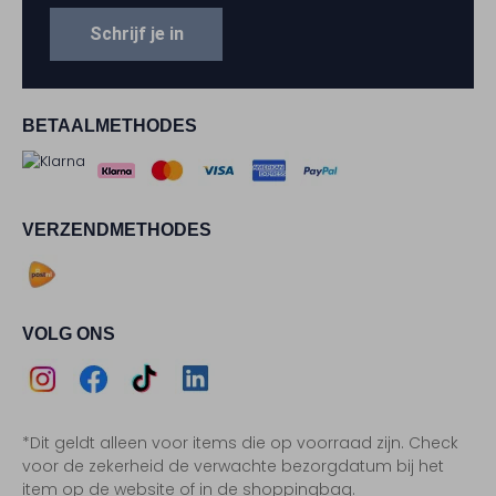
Schrijf je in
BETAALMETHODES
VERZENDMETHODES
VOLG ONS
Assem
Assem
Assem
Assem
*Dit geldt alleen voor items die op voorraad zijn. Check
Instagram
Facebook
TikTok
LinkedIn
voor de zekerheid de verwachte bezorgdatum bij het
item op de website of in de shoppingbag.