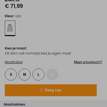
€ 144,99
€ 71,99
Kleur:
Lila
Kies je maat:
Dit item valt normaal, kies je eigen maat
Maattabel
Maat uitverkocht?
S
M
L
XL
Voeg toe
Maatadvies