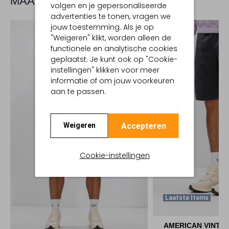
MAAK JE LOOK COMPLEET
volgen en je gepersonaliseerde
advertenties te tonen, vragen we
jouw toestemming. Als je op
"Weigeren" klikt, worden alleen de
functionele en analytische cookies
geplaatst. Je kunt ook op "Cookie-
instellingen" klikken voor meer
informatie of om jouw voorkeuren
aan te passen.
Accepteren
Weigeren
Cookie-instellingen
Laatste Items
AMERICAN VINTA