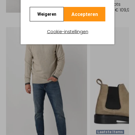
Veterboots
Ontdek de look
€ 219,95
€ 109,99
Accepteren
Weigeren
Cookie-instellingen
Laatste Items