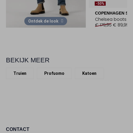
-50%
COPENHAGEN STU
Chelsea boots
Ontdek de look
€ 179,95
€ 89,95
BEKIJK MEER
Truien
Profuomo
Katoen
CONTACT