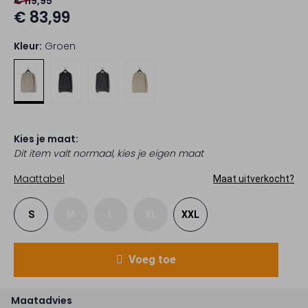
€ 119,95
€ 83,99
Kleur:
Groen
Kies je maat:
Dit item valt normaal, kies je eigen maat
Maattabel
Maat uitverkocht?
S
M
L
XL
XXL
Voeg toe
Maatadvies