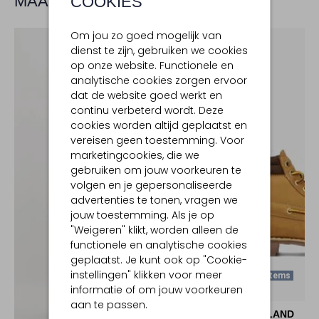
MAAK JE LOOK COMPLEET
COOKIES
Om jou zo goed mogelijk van
dienst te zijn, gebruiken we cookies
op onze website. Functionele en
analytische cookies zorgen ervoor
dat de website goed werkt en
continu verbeterd wordt. Deze
cookies worden altijd geplaatst en
vereisen geen toestemming. Voor
marketingcookies, die we
gebruiken om jouw voorkeuren te
volgen en je gepersonaliseerde
advertenties te tonen, vragen we
jouw toestemming. Als je op
"Weigeren" klikt, worden alleen de
functionele en analytische cookies
geplaatst. Je kunt ook op "Cookie-
instellingen" klikken voor meer
Laatste Items
informatie of om jouw voorkeuren
-50%
aan te passen.
TIMBERLAND