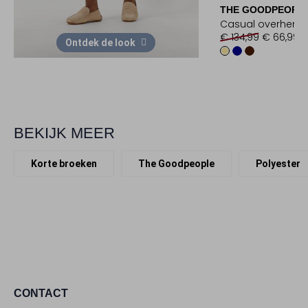
THE GOODPEOPL
Casual overhem
€ 134,99
€ 66,99
Ontdek de look
BEKIJK MEER
Korte broeken
The Goodpeople
Polyester
CONTACT