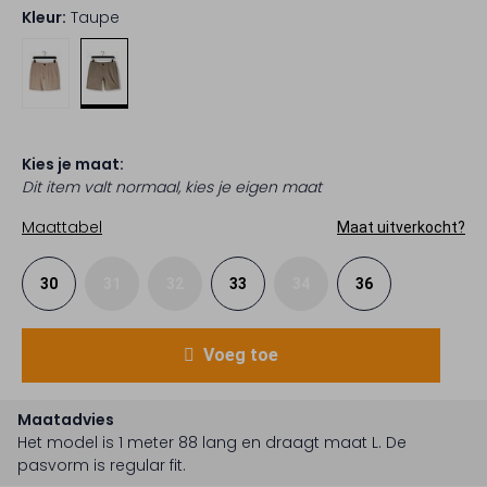
Kleur:
Taupe
Kies je maat:
Dit item valt normaal, kies je eigen maat
Maattabel
Maat uitverkocht?
30
31
32
33
34
36
Voeg toe
Maatadvies
Het model is 1 meter 88 lang en draagt maat L.
De
pasvorm is
regular fit
.