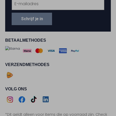
Schrijf je in
BETAALMETHODES
VERZENDMETHODES
VOLG ONS
Assem
Assem
Assem
Assem
*Dit geldt alleen voor items die op voorraad zijn. Check