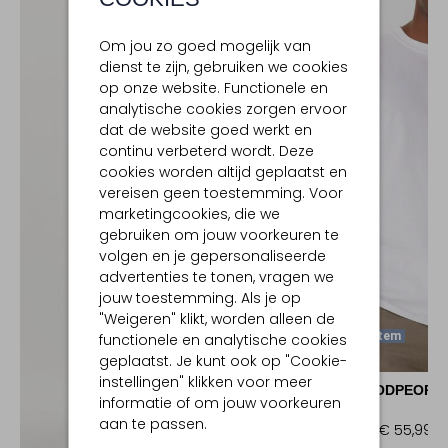
Om jou zo goed mogelijk van
dienst te zijn, gebruiken we cookies
op onze website. Functionele en
analytische cookies zorgen ervoor
dat de website goed werkt en
continu verbeterd wordt. Deze
cookies worden altijd geplaatst en
vereisen geen toestemming. Voor
marketingcookies, die we
gebruiken om jouw voorkeuren te
volgen en je gepersonaliseerde
advertenties te tonen, vragen we
jouw toestemming. Als je op
"Weigeren" klikt, worden alleen de
Laatste Item
functionele en analytische cookies
geplaatst. Je kunt ook op "Cookie-
-20%
instellingen" klikken voor meer
THE GOODPEOPL
informatie of om jouw voorkeuren
T-shirt
aan te passen.
€ 69,99
€ 55,99
Ontdek de look