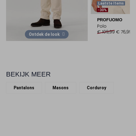
Laatste Items
-30%
PROFUOMO
Polo
€ 109,99
€ 76,99
Ontdek de look
BEKIJK MEER
Pantalons
Masons
Corduroy