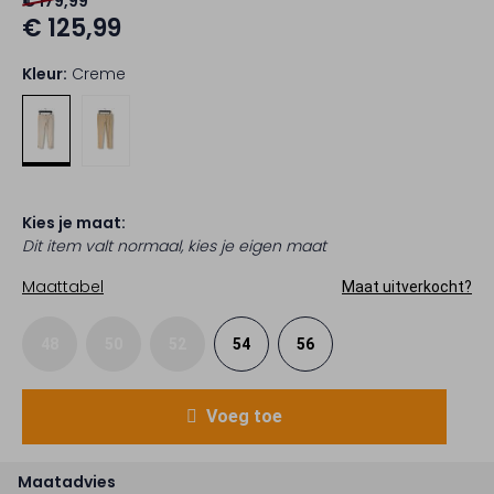
€ 179,99
€ 125,99
Kleur:
Creme
Kies je maat:
Dit item valt normaal, kies je eigen maat
Maattabel
Maat uitverkocht?
48
50
52
54
56
Voeg toe
Maatadvies