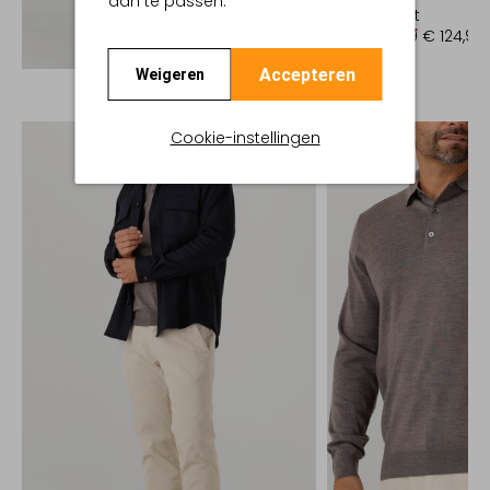
aan te passen.
Overshirt
€ 249,99
€ 124,99
Ontdek de look
Accepteren
Weigeren
Cookie-instellingen