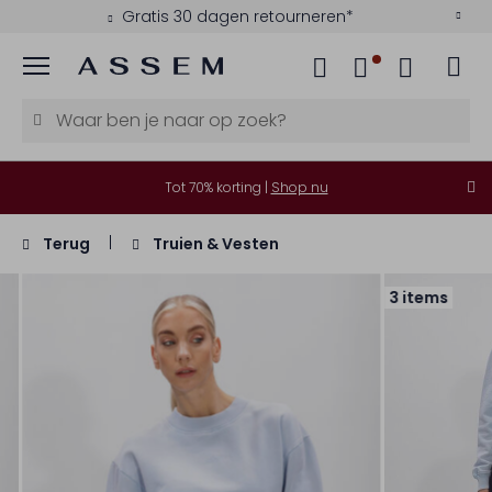
Gratis 30 dagen retourneren*
Menu
Tot 70% korting |
Shop nu
Terug
Truien & Vesten
3 items