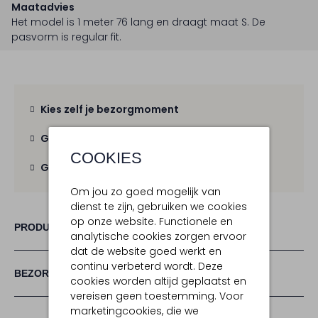
Maatadvies
Het model is 1 meter 76 lang en draagt maat S.
De
pasvorm is
regular fit
.
Kies zelf je bezorgmoment
Gratis verzending
vanaf € 100,-
COOKIES
Gratis retour
binnen 30 dagen
Om jou zo goed mogelijk van
dienst te zijn, gebruiken we cookies
op onze website. Functionele en
PRODUCT INFORMATIE
analytische cookies zorgen ervoor
dat de website goed werkt en
continu verbeterd wordt. Deze
BEZORGEN & RETOURNEREN
cookies worden altijd geplaatst en
vereisen geen toestemming. Voor
marketingcookies, die we