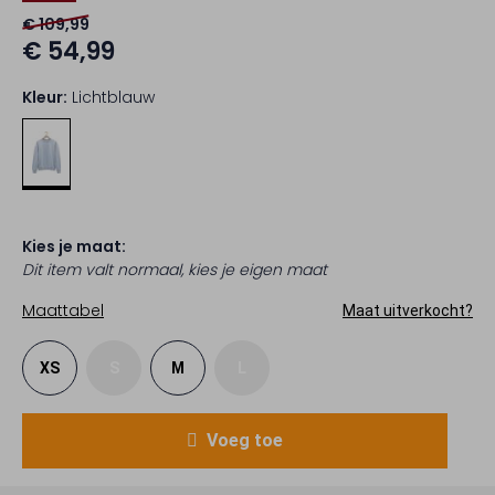
€ 109,99
€ 54,99
Kleur:
Lichtblauw
Kies je maat:
Dit item valt normaal, kies je eigen maat
Maattabel
Maat uitverkocht?
XS
S
M
L
Voeg toe