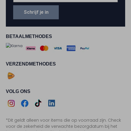
Schrijf je in
BETAALMETHODES
VERZENDMETHODES
VOLG ONS
Assem
Assem
Assem
Assem
*Dit geldt alleen voor items die op voorraad zijn. Check
Instagram
Facebook
TikTok
LinkedIn
voor de zekerheid de verwachte bezorgdatum bij het