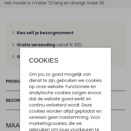
Het model is 1 meter 72 lang en draagt maat 36.
Kies zelf je bezorgmoment
Gratis verzending
vanaf € 100,-
Gratis retour
binnen 30 dagen
COOKIES
Om jou zo goed mogelijk van
dienst te zijn, gebruiken we cookies
PRODUCT INFORMATIE
op onze website. Functionele en
analytische cookies zorgen ervoor
dat de website goed werkt en
BEZORGEN & RETOURNEREN
continu verbeterd wordt. Deze
cookies worden altijd geplaatst en
vereisen geen toestemming. Voor
marketingcookies, die we
MAAK JE LOOK COMPLEET
gebruiken om jouw voorkeuren te