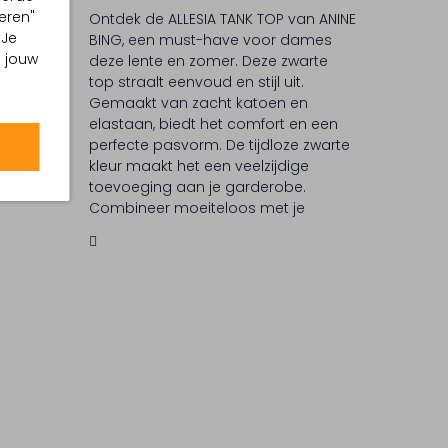
eren"
Ontdek de ALLESIA TANK TOP van ANINE
 Je
BING, een must-have voor dames
m jouw
deze lente en zomer. Deze zwarte
 °C
top straalt eenvoud en stijl uit.
Gemaakt van zacht katoen en
elastaan, biedt het comfort en een
perfecte pasvorm. De tijdloze zwarte
kleur maakt het een veelzijdige
toevoeging aan je garderobe.
Combineer moeiteloos met je
favoriete jeans of rok voor een
casual of chique look. ANINE BING
staat bekend om haar moderne en
minimalistische ontwerpen,
geïnspireerd door Scandinavische
eenvoud en Amerikaanse energie.