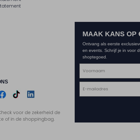
tatement
MAAK KANS OP 
Ontvang als eerste exclusiev
en events. Schrijf je in voor
shoptegoed.
ONS
m
Assem
Assem
Assem
. Check voor de zekerheid de
gram
acebook
TikTok
LinkedIn
te of in de shoppingbag.