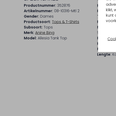
adver
Productnummer:
352876
Kleur:
Geb
klikt
Artikelnummer:
08-10316-Mtl 2
Patroon:
kunt 
Gender:
Dames
Trends:
Re
voork
Productsoort:
Tops & T-Shirts
Materiaal
Subsoort:
Tops
Materiaa
Merk:
Anine Bing
95 % Kato
Model:
Allesia Tank Top
Pasvorm:
Cook
Halslijn:
R
Mouwleng
Lengte:
Ko