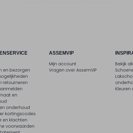
ENSERVICE
ASSEMVIP
INSPIR
t
Mijn account
Bekijk al
en en bezorgen
Vragen over AssemVIP
Schoene
ogelijkheden
Laksch
n retourneren
onderh
 aanmelden
Kleuren
maat en
oud
 en onderhoud
er kortingscodes
e en klachten
ne voorwaarden
statement