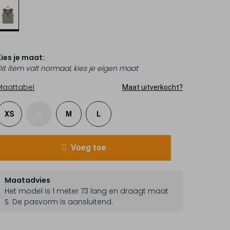
Kies je maat:
Dit item valt normaal, kies je eigen maat
Maattabel
Maat uitverkocht?
XS
S
M
L
Voeg toe
Maatadvies
Het model is 1 meter 73 lang en draagt maat
S.
De pasvorm is
aansluitend
.