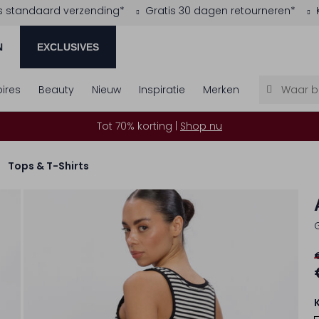
s standaard verzending*
Gratis 30 dagen retourneren*
N
EXCLUSIVES
ires
Beauty
Nieuw
Inspiratie
Merken
Tot 70% korting |
Shop nu
Tops & T-Shirts