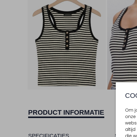
CO
Om jo
PRODUCT INFORMATIE
onze 
websi
altij
SPECIFICATIES
SAMENS
die w