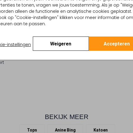
tenties te tonen, vragen we jouw toestemming. Als je op "Weig
roken Wit
Alleen handwassen
, worden alleen de functionele en analytische cookies geplaatst.
Streep
ook op "Cookie-instellingen" klikken voor meer informatie of o
Strijken op maximaal 150
tro Revival
euren aan te passen.
:
Katoen
Alleen liggend drogen
lpercentages:
en, 5 % Elastaan
Niet chemisch reinigen
Aansluitend
Weigeren
Accepteren
ie-instellingen
Niet bleken
ond
te:
Mouwloos
rt
BEKIJK MEER
Tops
Anine Bing
Katoen