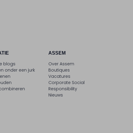
ATIE
ASSEM
le blogs
Over Assem
n onder een jurk
Boutiques
oenen
Vacatures
ouden
Corporate Social
 combineren
Responsibility
Nieuws