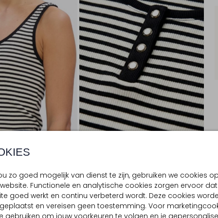
OKIES
u zo goed mogelijk van dienst te zijn, gebruiken we cookies o
BEZORGEN & RETOURNEREN
website. Functionele en analytische cookies zorgen ervoor dat
te goed werkt en continu verbeterd wordt. Deze cookies word
d geplaatst en vereisen geen toestemming. Voor marketingcook
TELLING & PASVORM
WASVOORSCHRIFTEN
e gebruiken om jouw voorkeuren te volgen en je gepersonalis