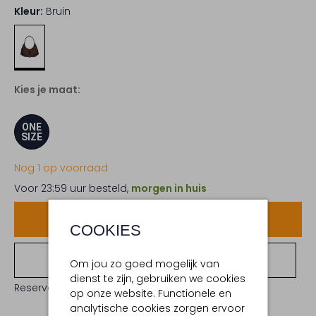
Kleur:
Bruin
Kies je maat:
ONE
SIZE
Nog 1 op voorraad
Voor 23:59 uur besteld,
morgen in huis
Voeg toe
COOKIES
Bekijk winkelvoorraad
Om jou zo goed mogelijk van
dienst te zijn, gebruiken we cookies
Reserveer direct in een van onze 19 boutiques
op onze website. Functionele en
analytische cookies zorgen ervoor