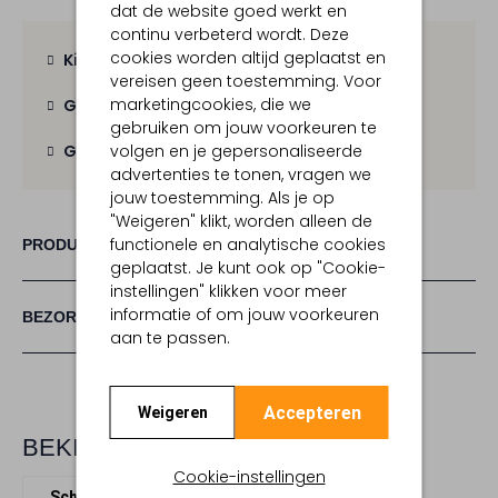
dat de website goed werkt en
continu verbeterd wordt. Deze
cookies worden altijd geplaatst en
Kies zelf je bezorgmoment
vereisen geen toestemming. Voor
marketingcookies, die we
Gratis verzending
vanaf € 100,-
gebruiken om jouw voorkeuren te
volgen en je gepersonaliseerde
Gratis retour
binnen 30 dagen
advertenties te tonen, vragen we
jouw toestemming. Als je op
"Weigeren" klikt, worden alleen de
functionele en analytische cookies
PRODUCT INFORMATIE
geplaatst. Je kunt ook op "Cookie-
instellingen" klikken voor meer
informatie of om jouw voorkeuren
BEZORGEN & RETOURNEREN
aan te passen.
Accepteren
Weigeren
BEKIJK MEER
Cookie-instellingen
Schoudertassen
Ganni
Leer