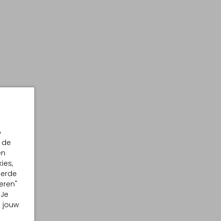
p
 de
en
ies,
eerde
eren"
 Je
m jouw