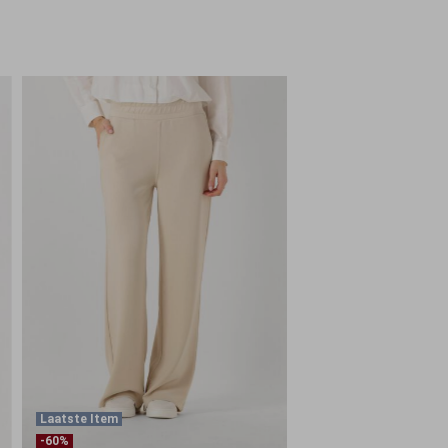
Laatste Item
-60%