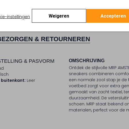
Weigeren
Accepteren
ie-instellingen
BEZORGEN & RETOURNEREN
TELLING & PASVORM
OMSCHRIJVING
Ontdek de stijlvolle MRP AMS
ud
sneakers combineren comfor
isch
een normale zool stap je de
 buitenkant:
Leer
voetbed zorgt voor extra ge
gemaakt van zacht textiel, te
duurzaamheid. De vetersluit
schoen. MRP staat bekend om
materialen, perfect voor d