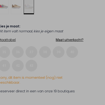
Kies je maat:
Dit item valt normaal, kies je eigen maat
Maattabel
Maat uitverkocht?
35
36
37
38
39
40
41
42
43
Sorry, dit item is momenteel (nog) niet
beschikbaar.
Reserveer direct in een van onze 19 boutiques