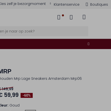
Kies zelf je bezorgmoment
Klantenservice
Boutiques
MRP
Gouden Mrp Lage Sneakers Amsterdam Mrp06
€ 149,99
€ 59,99
-60%
Kleur:
Goud