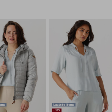
tems
Laatste Items
-50%