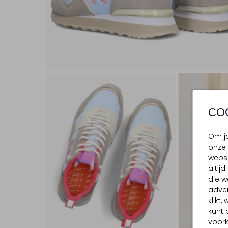
CO
Om jo
onze 
websi
altij
die w
adver
klikt
kunt 
voork