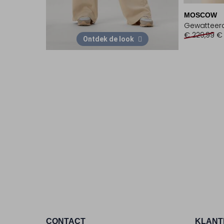
MOSCOW
Gewatteerd
€ 229,99
€ 
Ontdek de look
CONTACT
KLANT