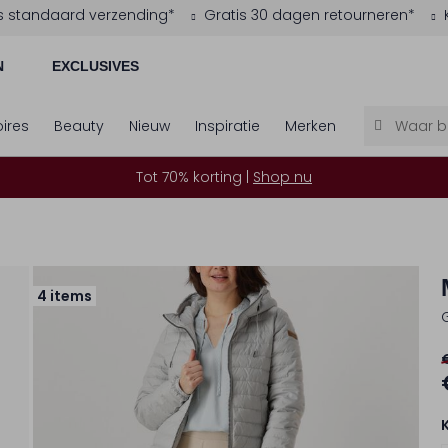
s standaard verzending*
Gratis 30 dagen retourneren*
N
EXCLUSIVES
ires
Beauty
Nieuw
Inspiratie
Merken
Tot 70% korting |
Shop nu
4 items