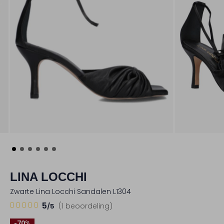
LINA LOCCHI
Zwarte Lina Locchi Sandalen L1304
1
5
5
(1 beoordeling)
/5
Sterren
-70%