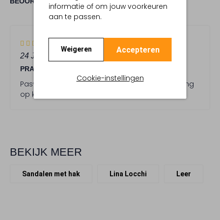
1
5
BEOORDELINGEN
5
/5
informatie of om jouw voorkeuren
STERREN
aan te passen.
5
(5)
Accepteren
Weigeren
S
24 JUNI 2025
DOOR T.S.
t
PRACHTIGE SANDAAL
e
Cookie-instellingen
r
Pasvorm is perfect, dit is een schoen waar je lang
r
op kan lopen. Staat mooi en loopt perfect
e
n
BEKIJK MEER
Sandalen met hak
Lina Locchi
Leer