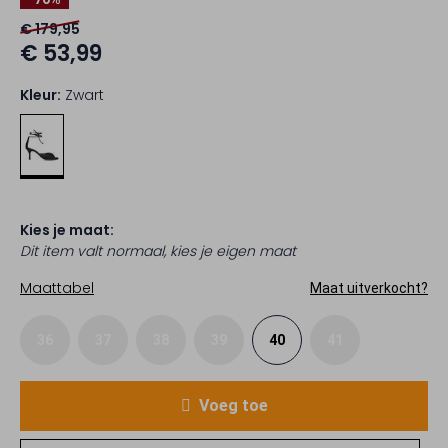
€ 179,95
€ 53,99
Kleur:
Zwart
Kies je maat:
Dit item valt normaal, kies je eigen maat
Maattabel
Maat uitverkocht?
36
37
38
39
40
41
Voeg toe