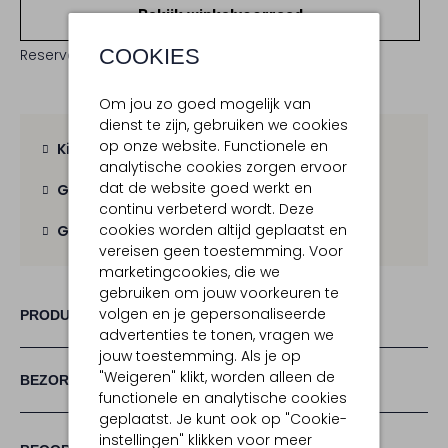
Bekijk winkelvoorraad
COOKIES
Reserveer direct in een van onze 19 boutiques
Om jou zo goed mogelijk van
dienst te zijn, gebruiken we cookies
op onze website. Functionele en
Kies zelf je bezorgmoment
analytische cookies zorgen ervoor
dat de website goed werkt en
Gratis verzending
vanaf € 100,-
continu verbeterd wordt. Deze
cookies worden altijd geplaatst en
Gratis retour
binnen 30 dagen
vereisen geen toestemming. Voor
marketingcookies, die we
gebruiken om jouw voorkeuren te
volgen en je gepersonaliseerde
PRODUCT INFORMATIE
advertenties te tonen, vragen we
jouw toestemming. Als je op
"Weigeren" klikt, worden alleen de
BEZORGEN & RETOURNEREN
functionele en analytische cookies
geplaatst. Je kunt ook op "Cookie-
instellingen" klikken voor meer
(1)