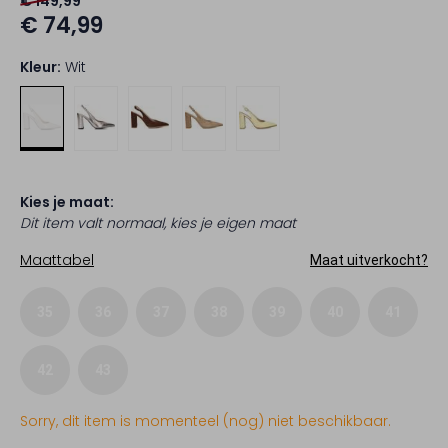
€ 149,99
€ 74,99
Kleur:
Wit
Kies je maat:
Dit item valt normaal, kies je eigen maat
Maattabel
Maat uitverkocht?
35
36
37
38
39
40
41
42
43
Sorry, dit item is momenteel (nog) niet beschikbaar.