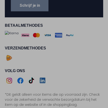
Schrijf je in
BETAALMETHODES
VERZENDMETHODES
VOLG ONS
Assem
Assem
Assem
Assem
*Dit geldt alleen voor items die op voorraad zijn. Check
Instagram
Facebook
TikTok
LinkedIn
voor de zekerheid de verwachte bezorgdatum bij het
item op de website of in de shoppingbag.