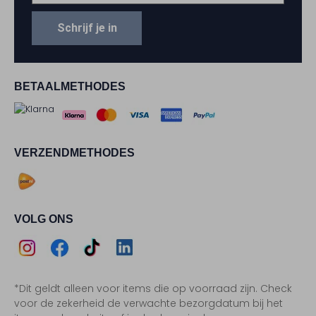
Schrijf je in
BETAALMETHODES
VERZENDMETHODES
VOLG ONS
Assem
Assem
Assem
Assem
*Dit geldt alleen voor items die op voorraad zijn. Check
Instagram
Facebook
TikTok
LinkedIn
voor de zekerheid de verwachte bezorgdatum bij het