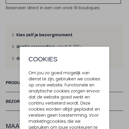
Reserveer direct in een van onze 19 boutiques
Kies zelf je bezorgmoment
Gratis verzending
vanaf € 100,-
COOKIES
Gratis retour
binnen 30 dagen
Om jou zo goed mogelijk van
dienst te zijn, gebruiken we cookies
PRODUCT INFORMATIE
op onze website. Functionele en
analytische cookies zorgen ervoor
dat de website goed werkt en
BEZORGEN & RETOURNEREN
continu verbeterd wordt. Deze
cookies worden altijd geplaatst en
vereisen geen toestemming. Voor
marketingcookies, die we
MAAK JE LOOK COMPLEET
gebruiken om jouw voorkeuren te