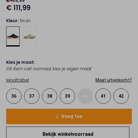
€ 139,99
€ 111,99
Kleur:
Bruin
Kies je maat:
Dit item valt normaal, kies je eigen maat
Maattabel
Maat uitverkocht?
36
37
38
39
40
41
42
Voeg toe
Bekijk winkelvoorraad