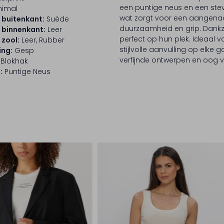
een puntige neus en een stevi
nimal
wat zorgt voor een aangenaa
 buitenkant:
Suède
duurzaamheid en grip. Dankzi
 binnenkant:
Leer
perfect op hun plek. Ideaal 
 zool:
Leer, Rubber
stijlvolle aanvulling op elke
ing:
Gesp
verfijnde ontwerpen en oog 
Blokhak
:
Puntige Neus