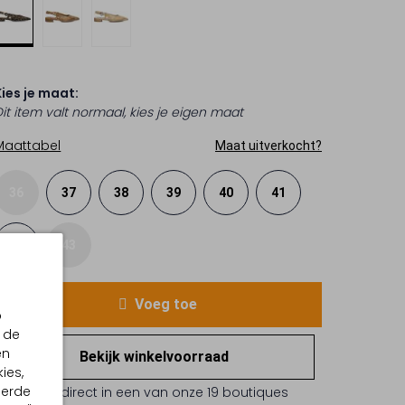
Kies je maat:
Dit item valt normaal, kies je eigen maat
Maattabel
Maat uitverkocht?
36
37
38
39
40
41
42
43
Voeg toe
p
 de
en
Bekijk winkelvoorraad
ies,
eerde
Reserveer direct in een van onze 19 boutiques