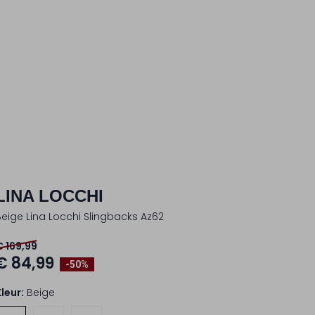
LINA LOCCHI
Beige Lina Locchi Slingbacks Az62
€ 169,99
€ 84,99
-50%
Kleur:
Beige