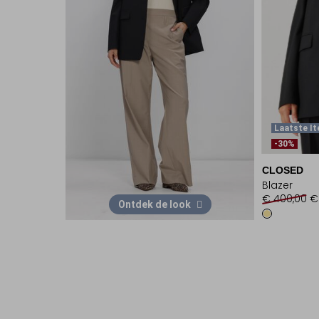
Laatste I
-30%
CLOSED
Blazer
€ 400,00
€
Ontdek de look