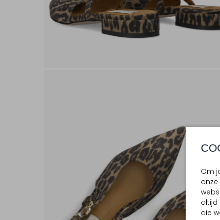
CO
Om jo
onze 
websi
altij
die w