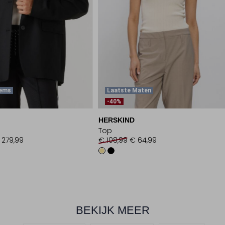
tems
Laatste Maten
-40%
HERSKIND
Top
 279,99
€ 108,99
€ 64,99
BEKIJK MEER