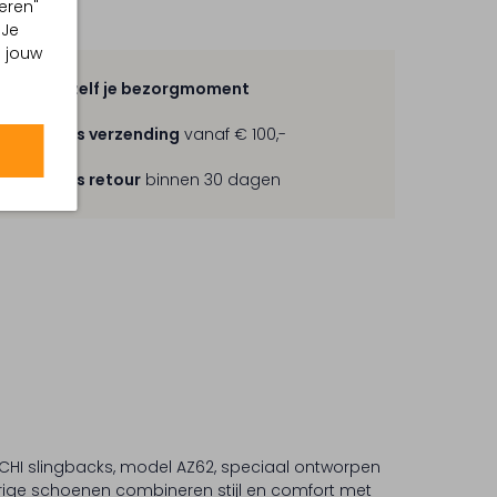
eren"
 Je
m jouw
Kies zelf je bezorgmoment
Gratis verzending
vanaf € 100,-
Gratis retour
binnen 30 dagen
CHI slingbacks, model AZ62, speciaal ontworpen
ige schoenen combineren stijl en comfort met