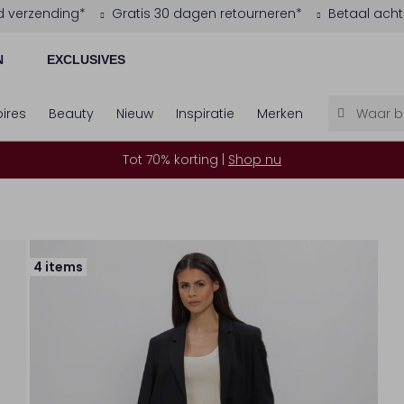
d verzending*
Gratis 30 dagen retourneren*
Betaal acht
N
EXCLUSIVES
ires
Beauty
Nieuw
Inspiratie
Merken
Tot 70% korting |
Shop nu
4 items