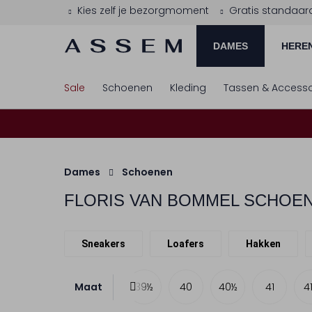
Kies zelf je bezorgmoment
Gratis standaar
DAMES
HERE
Sale
Schoenen
Kleding
Tassen & Accesso
Dames
Schoenen
FLORIS VAN BOMMEL
SCHOEN
Sneakers
Loafers
Hakken
Maat
38
38½
39
39½
40
40½
41
4