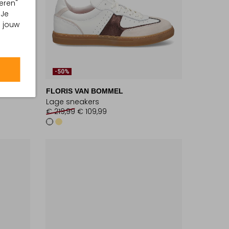
eren"
 Je
m jouw
-50%
FLORIS VAN BOMMEL
Lage sneakers
€ 219,99
€ 109,99