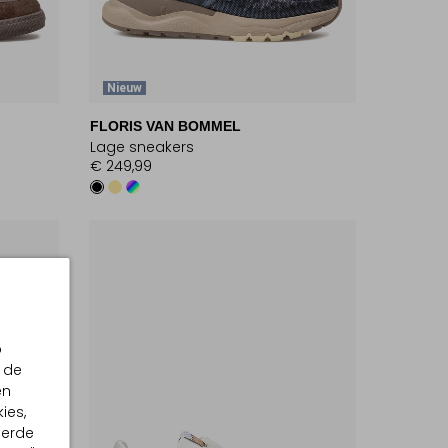
Nieuw
FLORIS VAN BOMMEL
Lage sneakers
€ 249,99
p
 de
en
ies,
eerde