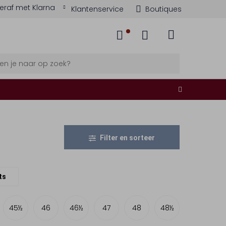
eraf met Klarna
Klantenservice
Boutiques
Filter en sorteer
ts
45½
46
46½
47
48
48½