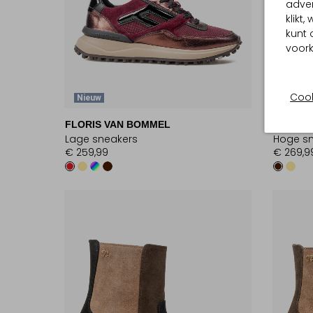
adver
klikt
kunt 
voork
Cook
Nieuw
Nieuw
FLORIS VAN BOMMEL
FLORIS
Lage sneakers
Hoge s
€ 259,99
€ 269,9