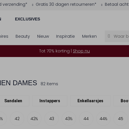
d verzending*
Gratis 30 dagen retourneren*
Betaal acht
N
EXCLUSIVES
ires
Beauty
Nieuw
Inspiratie
Merken
Tot 70% korting |
Shop nu
EN DAMES
82 items
Sandalen
Instappers
Enkellaarsjes
Boo
1½
42
42½
43
43½
44
44½
45