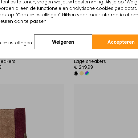
tenties te tonen, vragen we jouw toestemming. Als je op "Weig
, worden alleen de functionele en analytische cookies geplaatst.
ook op "Cookie-instellingen" klikken voor meer informatie of o
euren aan te passen.
Weigeren
Accepteren
ie-instellingen
Nieuw
 VAN BOMMEL
FLORIS VAN BOMMEL
neakers
Lage sneakers
9
€ 249,99