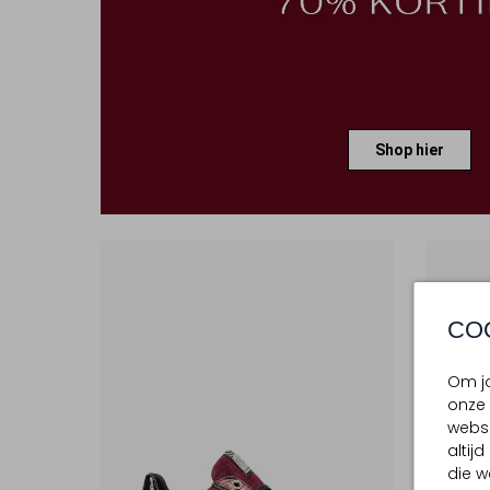
Shop hier
CO
Om jo
onze 
websi
altij
die w